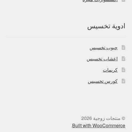
ادوية تخسيس
حبوب تخسيس
اعشاب تخسيس
كريمات
كورس تخسيس
© منتجات زوجية 2026
.
Built with WooCommerce