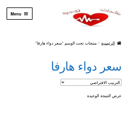
Skip
Skip
Menu
to
to
navigation
content
الرئيسية
الرئيسية
منتجات تحت الوسم “سعر دواء هارفا”
Let’s Keep In Touch
سعر دواء هارفا
أدوية تكبير و تضخيم العضو
اتصل بنا
اتمام الطلب
عرض النتيجة الوحيدة
ادوية تخسيس
اكسسوارات مثيره