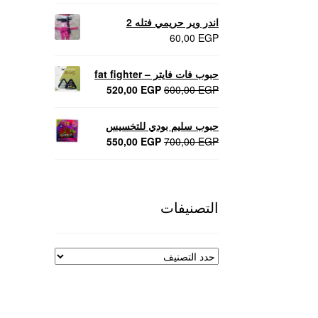
اندر وير حريمي فتله 2
60,00
EGP
حبوب فات فايتر – fat fighter
السعر
السعر
520,00
EGP
600,00
EGP
الأصلي
الحالي
هو:
هو:
حبوب سليم بودي للتخسيس
520,00 EGP.
600,00 EGP.
السعر
السعر
550,00
EGP
700,00
EGP
الأصلي
الحالي
هو:
هو:
550,00 EGP.
700,00 EGP.
التصنيفات