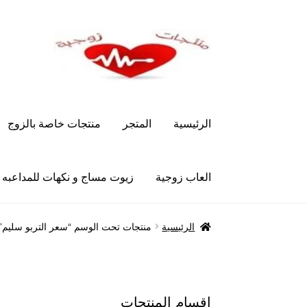
Skip
Skip
to
to
navigation
content
الرئيسية
المتجر
منتجات خاصة بالزوج
العاب زوجية
زيوت مساج و نكهات للمداعبه
الرئيسية
Let’s Keep In Touch
أدوية تكبير و تضخ
الرئيسية
منتجات تحت الوسم “سعر التربو سليم”
العاب زوجية
المتجر
تاتوهات مثيره
حسابي
خواتم هز
علاج سرعة القذف
كاندم سيليكون
لانجيري مثير
من
اقسام المنتجات