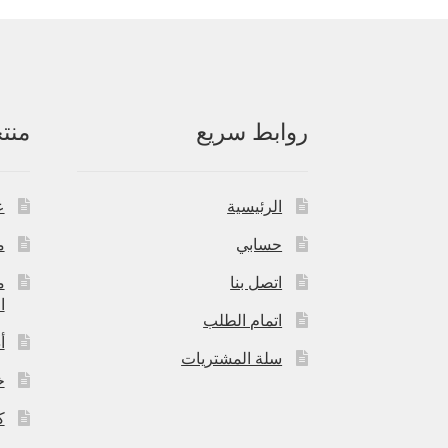
روابط سريع
منت
الرئيسية
ع
حسابي
م
اتصل بنا
م
ا
اتمام الطلب
أ
سلة المشتريات
خ
ك