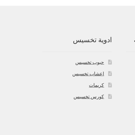
ادوية تخسيس
حبوب تخسيس
اعشاب تخسيس
كريمات
كورس تخسيس