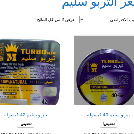
ر التربو سليم
لقذف
عرض ⁦2⁩ من كل النتائج
تيربو سليم 40 كبسولة
تيربو سليم 42 كبسولة
تخفيض!
تخفيض!