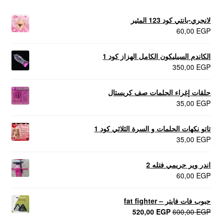
لانجري-بانتي كود 123 المثير
60,00
EGP
الكاندم السيليكون الكامل الهزاز كود 1
350,00
EGP
حلقات إغراء الحلمات صف كريستال
35,00
EGP
تاتو نكهات الحلمات و السرة الثلاثي كود 1
35,00
EGP
اندر وير حريمي فتله 2
60,00
EGP
حبوب فات فايتر – fat fighter
السعر
السعر
520,00
EGP
600,00
EGP
الأصلي
الحالي