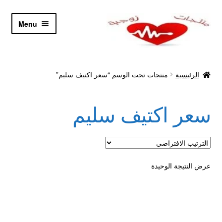
Skip
Skip
Menu
to
to
navigation
content
الرئيسية
الرئيسية
منتجات تحت الوسم “سعر اكتيف سليم”
Let’s Keep In Touch
سعر اكتيف سليم
أدوية تكبير و تضخيم العضو
اتصل بنا
اتمام الطلب
عرض النتيجة الوحيدة
ادوية تخسيس
اكسسوارات مثيره