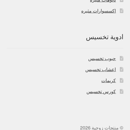
اكسسوارات مثيره
ادوية تخسيس
حبوب تخسيس
اعشاب تخسيس
كريمات
كورس تخسيس
© منتجات زوجية 2026