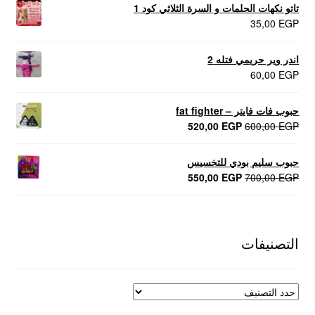
تاتو نكهات الحلمات و السرة الثلاثي كود 1
35,00
EGP
اندر وير حريمي فتله 2
60,00
EGP
حبوب فات فايتر – fat fighter
السعر
السعر
520,00
EGP
600,00
EGP
الأصلي
الحالي
هو:
هو:
حبوب سليم بودي للتخسيس
520,00 EGP.
600,00 EGP.
السعر
السعر
550,00
EGP
700,00
EGP
الأصلي
الحالي
هو:
هو:
550,00 EGP.
700,00 EGP.
التصنيفات