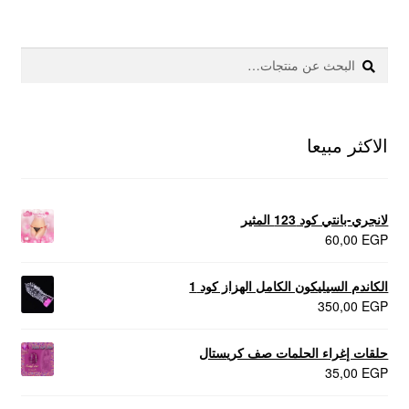
عروض
بحث
البحث
علاج سرعة القذف
عن:
كاندم سيليكون
الاكثر مبيعا
لانجيري مثير
منتجات الانتصاب
لانجري-بانتي كود 123 المثير
60,00
EGP
منتجات خاصة بالزوج
الكاندم السيليكون الكامل الهزاز كود 1
350,00
EGP
منتجات خاصة بالزوجة
حلقات إغراء الحلمات صف كريستال
منتجات لاثارة الزوجه
35,00
EGP
منتجات للانتصاب و تاخير القذف