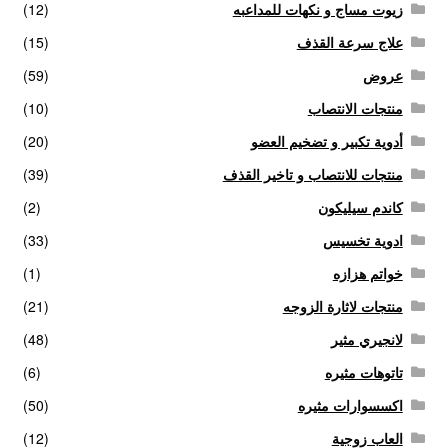
زيوت مساج و نكهات للمداعبه
(12)
علاج سرعة القذف
(15)
الاكثر مبيعا
عروض
(59)
العاب زوجية
منتجات الانتصاب
(10)
أدوية تكبير و تضخيم العضو
(20)
المتجر
منتجات للانتصاب و تاخير القذف
(39)
تاتوهات مثيره
كاندم سيليكون
(2)
ادوية تخسيس
(33)
حسابي
خواتم هزازه
(1)
منتجات لاثارة الزوجه
(21)
خواتم هزازه
لانجيري مثير
(48)
زيوت مساج و نكهات للمداعبه
تاتوهات مثيره
(6)
اكسسوارات مثيره
(50)
سلة المشتريات
العاب زوجية
(12)