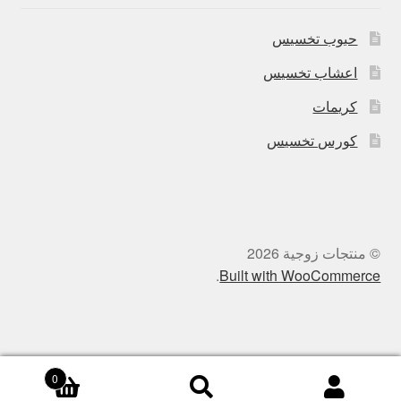
حبوب تخسيس
اعشاب تخسيس
كريمات
كورس تخسيس
© منتجات زوجية 2026
.
Built with WooCommerce
0
بحث
البحث