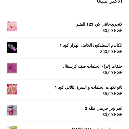
الاكثر مبيعا
لانجري-بانتي كود 123 المثير
60,00
EGP
الكاندم السيليكون الكامل الهزاز كود 1
350,00
EGP
حلقات إغراء الحلمات صف كريستال
35,00
EGP
تاتو نكهات الحلمات و السرة الثلاثي كود 1
35,00
EGP
اندر وير حريمي فتله 2
60,00
EGP
حبوب فات فايتر – fat fighter