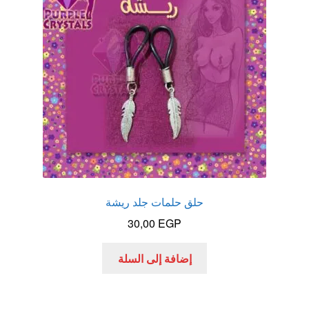
الاكثر مبيعا
العاب زوجية
المتجر
تاتوهات مثيره
حسابي
حلق حلمات جلد ريشة
خواتم هزازه
30,00
EGP
زيوت مساج و نكهات للمداعبه
إضافة إلى السلة
سلة المشتريات