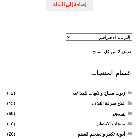
إضافة إلى السلة
عرض ⁦2⁩ من كل النتائج
اقسام المنتجات
زيوت مساج و نكهات للمداعبه
(12)
علاج سرعة القذف
(15)
عروض
(59)
منتجات الانتصاب
(10)
أدوية تكبير و تضخيم العضو
(20)