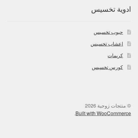
ادوية تخسيس
حبوب تخسيس
اعشاب تخسيس
كريمات
كورس تخسيس
© منتجات زوجية 2026
.
Built with WooCommerce