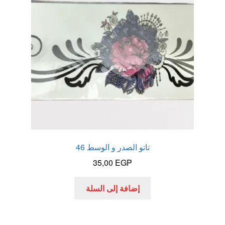
الاكثر مبيعا
العاب زوجية
المتجر
تاتوهات مثيره
حسابي
تاتو الصدر و الوسط 46
خواتم هزازه
35,00
EGP
زيوت مساج و نكهات للمداعبه
إضافة إلى السلة
سلة المشتريات