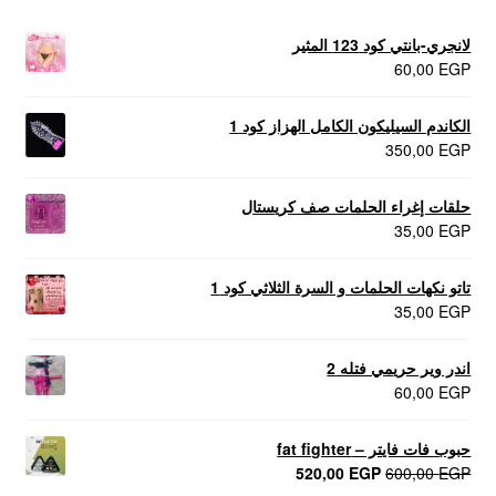
لانجري-بانتي كود 123 المثير
60,00
EGP
الكاندم السيليكون الكامل الهزاز كود 1
350,00
EGP
حلقات إغراء الحلمات صف كريستال
35,00
EGP
تاتو نكهات الحلمات و السرة الثلاثي كود 1
35,00
EGP
اندر وير حريمي فتله 2
60,00
EGP
حبوب فات فايتر – fat fighter
السعر
السعر
520,00
EGP
600,00
EGP
الأصلي
الحالي