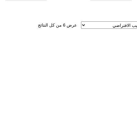
عرض ⁦6⁩ من كل النتائج