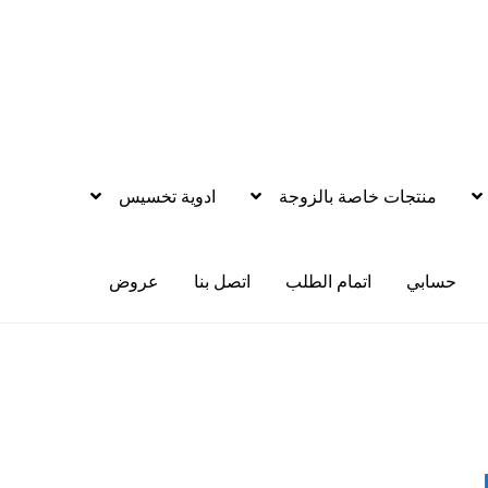
منتجات خاصة بالزوجة
ادوية تخسيس
حسابي
اتمام الطلب
اتصل بنا
عروض
يم العضو
اتصل بنا
اتمام الطلب
ادوية تخسيس
اكسسوارات مثيره
الاكثر مب
ازه
زيوت مساج و نكهات للمداعبه
سلة المشتريات
عروض
تجات الانتصاب
منتجات خاصة بالزوج
منتجات خاصة بالزوجة