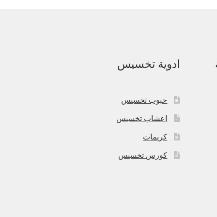
ادوية تخسيس
حبوب تخسيس
اعشاب تخسيس
كريمات
كورس تخسيس