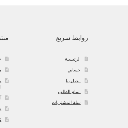
روابط سريع
منت
الرئيسية
ع
حسابي
م
اتصل بنا
م
ا
اتمام الطلب
أ
سلة المشتريات
خ
ك