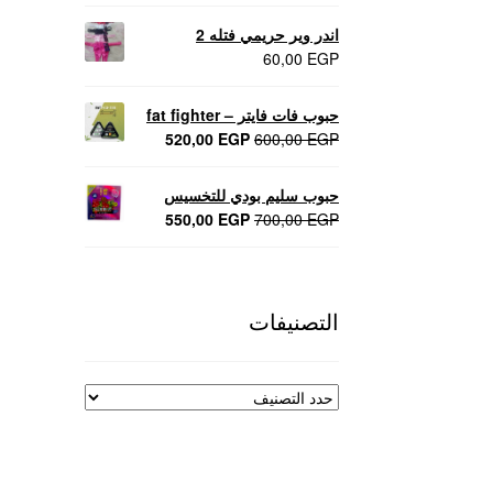
اندر وير حريمي فتله 2
60,00
EGP
حبوب فات فايتر – fat fighter
السعر
السعر
520,00
EGP
600,00
EGP
الأصلي
الحالي
هو:
هو:
حبوب سليم بودي للتخسيس
520,00 EGP.
600,00 EGP.
السعر
السعر
550,00
EGP
700,00
EGP
الأصلي
الحالي
هو:
هو:
550,00 EGP.
700,00 EGP.
التصنيفات