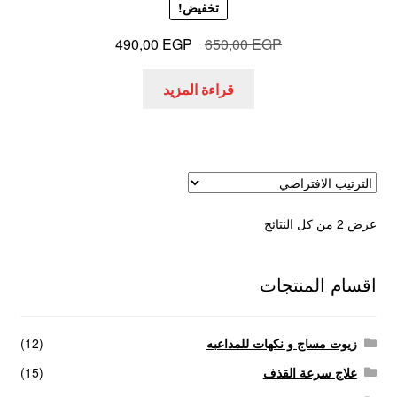
تخفيض!
السعر
السعر
490,00
EGP
650,00
EGP
الأصلي
الحالي
هو:
هو:
قراءة المزيد
490,00 EGP.
650,00 EGP.
عرض ⁦2⁩ من كل النتائج
اقسام المنتجات
زيوت مساج و نكهات للمداعبه
(12)
علاج سرعة القذف
(15)