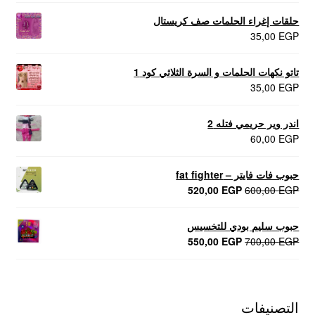
حلقات إغراء الحلمات صف كريستال
35,00
EGP
تاتو نكهات الحلمات و السرة الثلاثي كود 1
35,00
EGP
اندر وير حريمي فتله 2
60,00
EGP
حبوب فات فايتر – fat fighter
السعر
السعر
520,00
EGP
600,00
EGP
الأصلي
الحالي
هو:
هو:
حبوب سليم بودي للتخسيس
520,00 EGP.
600,00 EGP.
السعر
السعر
550,00
EGP
700,00
EGP
الأصلي
الحالي
هو:
هو:
550,00 EGP.
700,00 EGP.
التصنيفات