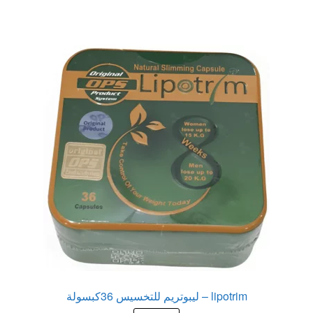
عروض
علاج سرعة القذف
كاندم سيليكون
لانجيري مثير
منتجات الانتصاب
منتجات خاصة بالزوج
منتجات خاصة بالزوجة
منتجات لاثارة الزوجه
lipotrim – ليبوتريم للتخسيس 36كبسولة
منتجات للانتصاب و تاخير القذف