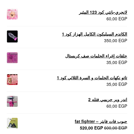
لانجري-بانتي كود 123 المثير
60,00
EGP
الكاندم السيليكون الكامل الهزاز كود 1
350,00
EGP
حلقات إغراء الحلمات صف كريستال
35,00
EGP
تاتو نكهات الحلمات و السرة الثلاثي كود 1
35,00
EGP
اندر وير حريمي فتله 2
60,00
EGP
حبوب فات فايتر – fat fighter
السعر
السعر
520,00
EGP
600,00
EGP
الأصلي
الحالي