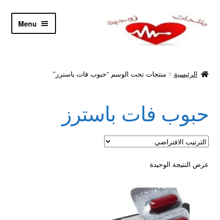
Skip
Skip
Menu
to
to
navigation
content
الرئيسية
الرئيسية
منتجات تحت الوسم “حبوب فات باسترز”
Let’s Keep In Touch
حبوب فات باسترز
أدوية تكبير و تضخيم العضو
اتصل بنا
اتمام الطلب
عرض النتيجة الوحيدة
ادوية تخسيس
اكسسوارات مثيره