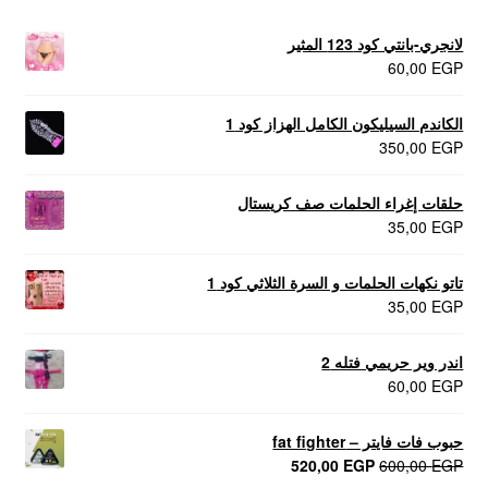
لانجري-بانتي كود 123 المثير
60,00
EGP
الكاندم السيليكون الكامل الهزاز كود 1
350,00
EGP
حلقات إغراء الحلمات صف كريستال
35,00
EGP
تاتو نكهات الحلمات و السرة الثلاثي كود 1
35,00
EGP
اندر وير حريمي فتله 2
60,00
EGP
حبوب فات فايتر – fat fighter
السعر
السعر
520,00
EGP
600,00
EGP
الأصلي
الحالي