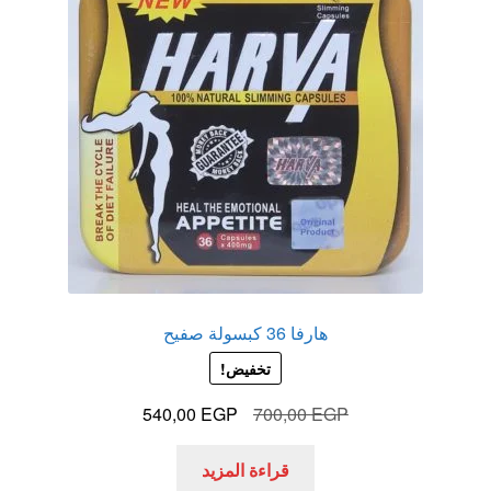
هارفا 36 كبسولة صفيح
تخفيض!
السعر
السعر
540,00
EGP
700,00
EGP
الأصلي
الحالي
هو:
هو:
قراءة المزيد