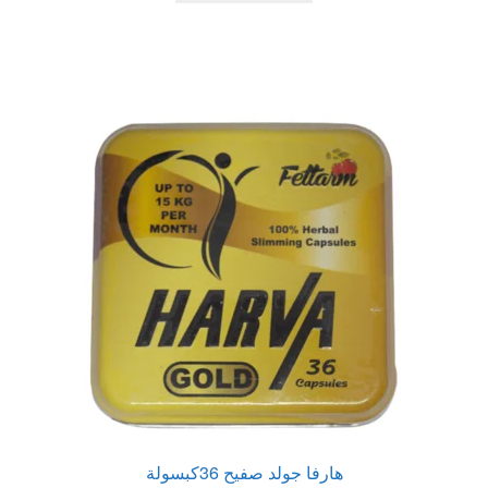
540,00 EGP.
700,00 EGP.
هارفا جولد صفيح 36كبسولة