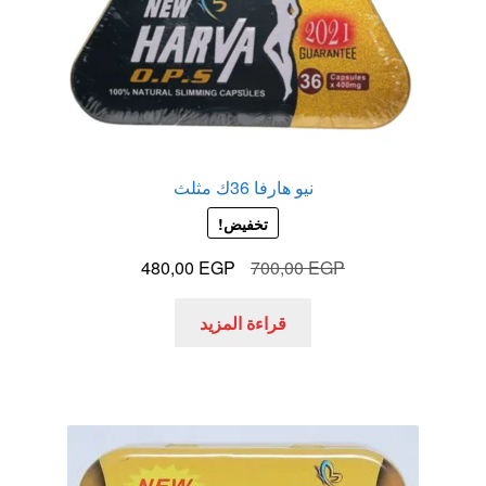
نيو هارفا 36ك مثلث
تخفيض!
السعر
السعر
480,00
EGP
700,00
EGP
الأصلي
الحالي
هو:
هو:
قراءة المزيد
480,00 EGP.
700,00 EGP.