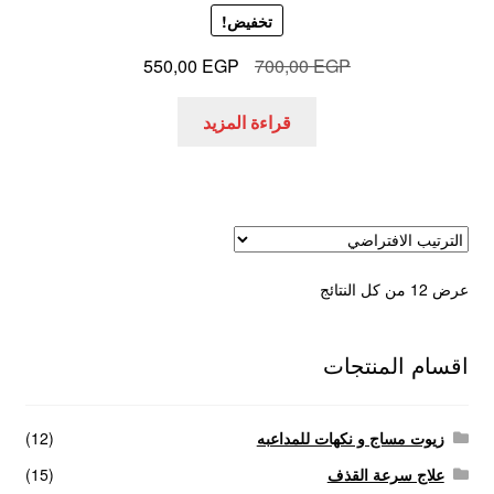
تخفيض!
السعر
السعر
550,00
EGP
700,00
EGP
الأصلي
الحالي
هو:
هو:
قراءة المزيد
550,00 EGP.
700,00 EGP.
عرض ⁦12⁩ من كل النتائج
اقسام المنتجات
زيوت مساج و نكهات للمداعبه
(12)
علاج سرعة القذف
(15)