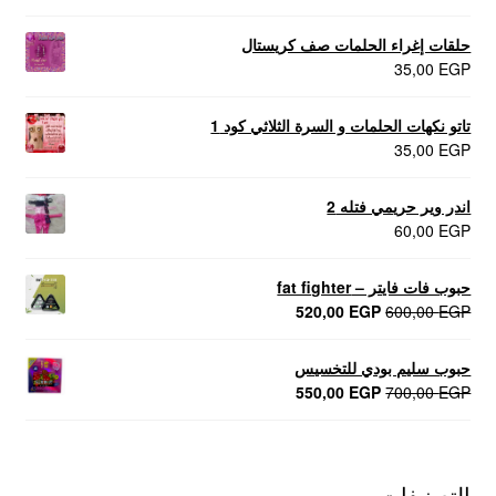
حلقات إغراء الحلمات صف كريستال
35,00
EGP
تاتو نكهات الحلمات و السرة الثلاثي كود 1
35,00
EGP
اندر وير حريمي فتله 2
60,00
EGP
حبوب فات فايتر – fat fighter
السعر
السعر
520,00
EGP
600,00
EGP
الأصلي
الحالي
هو:
هو:
حبوب سليم بودي للتخسيس
520,00 EGP.
600,00 EGP.
السعر
السعر
550,00
EGP
700,00
EGP
الأصلي
الحالي
هو:
هو:
550,00 EGP.
700,00 EGP.
التصنيفات