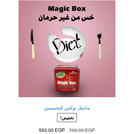
ماجيك بوكس للتخسيس
تخفيض!
السعر
السعر
550,00
EGP
700,00
EGP