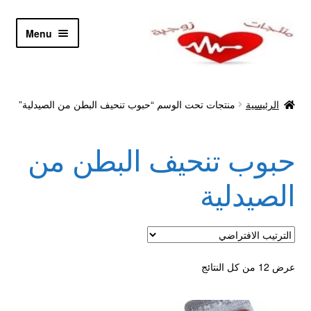
Skip
Skip
Menu
to
to
navigation
content
الرئيسية
الرئيسية
منتجات تحت الوسم “حبوب تنحيف البطن من الصيدلية”
Let’s Keep In Touch
حبوب تنحيف البطن من
أدوية تكبير و تضخيم العضو
الصيدلية
اتصل بنا
اتمام الطلب
عرض ⁦12⁩ من كل النتائج
ادوية تخسيس
اكسسوارات مثيره