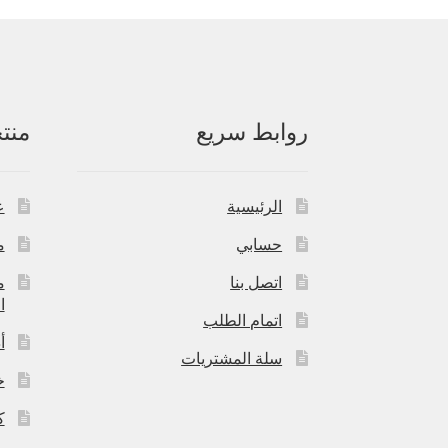
روابط سريع
منت
الرئيسية
ع
حسابي
م
اتصل بنا
م
ا
اتمام الطلب
أ
سلة المشتريات
خ
ك