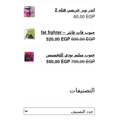
اندر وير حريمي فتله 2
60,00
EGP
حبوب فات فايتر – fat fighter
السعر
السعر
520,00
EGP
600,00
EGP
الأصلي
الحالي
هو:
هو:
حبوب سليم بودي للتخسيس
520,00 EGP.
600,00 EGP.
السعر
السعر
550,00
EGP
700,00
EGP
الأصلي
الحالي
هو:
هو:
550,00 EGP.
700,00 EGP.
التصنيفات