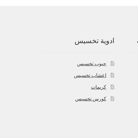
ادوية تخسيس
حبوب تخسيس
اعشاب تخسيس
كريمات
كورس تخسيس