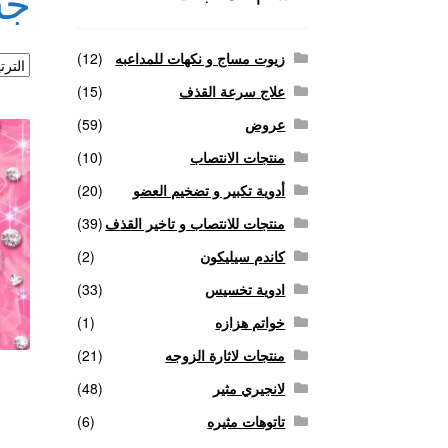
جس
منتجات لاثارة الزوجه
منتجات للانتصاب و تاخير ا
زيوت مساج و نكهات للمداعبه
(12)
علاج سرعة القذف
(15)
عروض
(59)
منتجات الانتصاب
(10)
أدوية تكبير و تضخيم العضو
(20)
منتجات للانتصاب و تاخير القذف
(39)
كاندم سيليكون
(2)
ادوية تخسيس
(33)
خواتم هزازه
(1)
منتجات لاثارة الزوجه
(21)
لانجيري مثير
(48)
تاتوهات مثيره
(6)