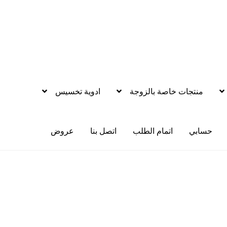
منتجات خاصة بالزوجة
ادوية تخسيس
حسابي
اتمام الطلب
اتصل بنا
عروض
يم العضو
اتصل بنا
اتمام الطلب
ادوية تخسيس
اكسسوارات مثيره
الاكثر مب
ازه
زيوت مساج و نكهات للمداعبه
سلة المشتريات
عروض
تجات الانتصاب
منتجات خاصة بالزوج
منتجات خاصة بالزوجة