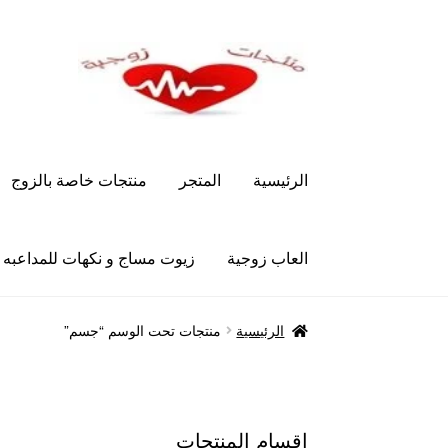
Skip
Skip
to
to
navigation
content
الرئيسية
المتجر
منتجات خاصة بالزوج
العاب زوجية
زيوت مساج و نكهات للمداعبه
الرئيسية
Let’s Keep In Touch
أدوية تكبير و تضخ
الرئيسية
منتجات تحت الوسم “جسم”
العاب زوجية
المتجر
تاتوهات مثيره
حسابي
خواتم هز
علاج سرعة القذف
كاندم سيليكون
لانجيري مثير
من
اقسام المنتجات