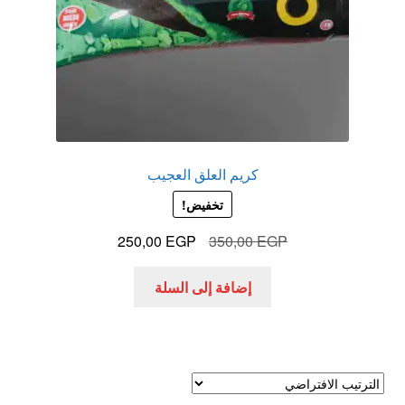
كريم العلق العجيب
تخفيض!
السعر
السعر
250,00
EGP
350,00
EGP
الأصلي
الحالي
هو:
هو:
إضافة إلى السلة
250,00 EGP.
350,00 EGP.