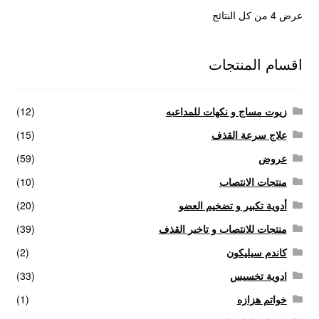
عرض ⁦4⁩ من كل النتائج
اقسام المنتجات
زيوت مساج و نكهات للمداعبه
(12)
علاج سرعة القذف
(15)
عروض
(59)
منتجات الانتصاب
(10)
أدوية تكبير و تضخيم العضو
(20)
منتجات للانتصاب و تاخير القذف
(39)
كاندم سيليكون
(2)
ادوية تخسيس
(33)
خواتم هزازه
(1)