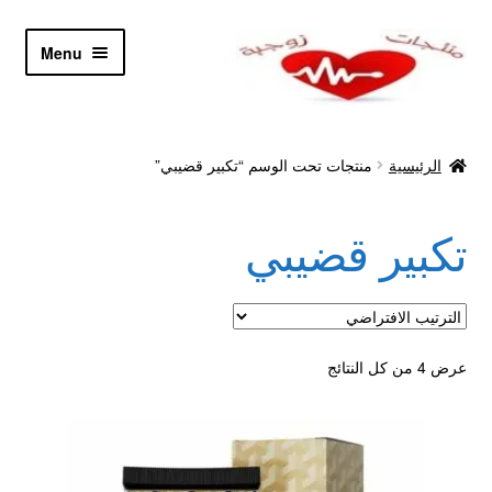
Skip
Skip
Menu
to
to
navigation
content
الرئيسية
الرئيسية
منتجات تحت الوسم “تكبير قضيبي”
Let’s Keep In Touch
تكبير قضيبي
أدوية تكبير و تضخيم العضو
اتصل بنا
اتمام الطلب
عرض ⁦4⁩ من كل النتائج
ادوية تخسيس
اكسسوارات مثيره