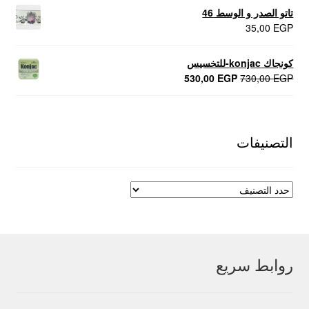
تاتو الصدر و الوسط 46
35,00
EGP
كونجاك konjac-للتخسيس
السعر
السعر
530,00
EGP
730,00
EGP
الأصلي
الحالي
هو:
هو:
530,00 EGP.
730,00 EGP.
التصنيفات
روابط سريع