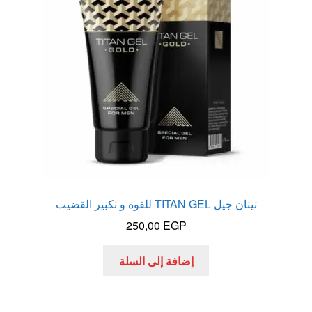
الاكثر مبيعا
العاب زوجية
المتجر
تاتوهات مثيره
حسابي
تيتان جيل TITAN GEL للقوة و تكبير القضيب
خواتم هزازه
250,00
EGP
زيوت مساج و نكهات للمداعبه
إضافة إلى السلة
سلة المشتريات