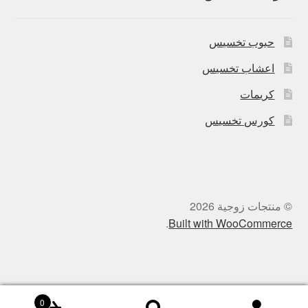
حبوب تخسيس
اعشاب تخسيس
كريمات
كورس تخسيس
© منتجات زوجية 2026
.
Built with WooCommerce
0