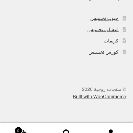
حبوب تخسيس
اعشاب تخسيس
كريمات
كورس تخسيس
© منتجات زوجية 2026
.
Built with WooCommerce
0