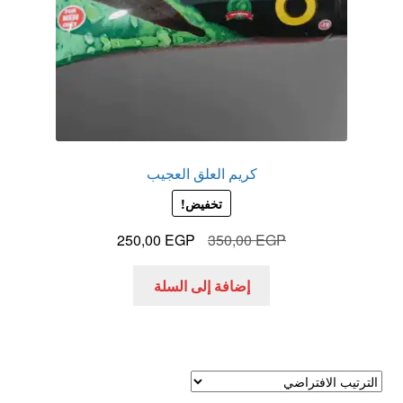
كريم العلق العجيب
تخفيض!
السعر
السعر
250,00
EGP
350,00
EGP
الأصلي
الحالي
هو:
هو:
إضافة إلى السلة
250,00 EGP.
350,00 EGP.