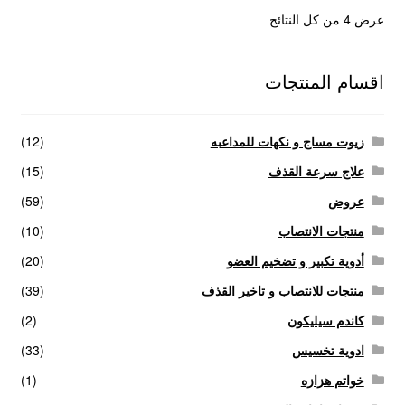
عرض ⁦4⁩ من كل النتائج
اقسام المنتجات
زيوت مساج و نكهات للمداعبه
(12)
علاج سرعة القذف
(15)
عروض
(59)
منتجات الانتصاب
(10)
أدوية تكبير و تضخيم العضو
(20)
منتجات للانتصاب و تاخير القذف
(39)
كاندم سيليكون
(2)
ادوية تخسيس
(33)
خواتم هزازه
(1)