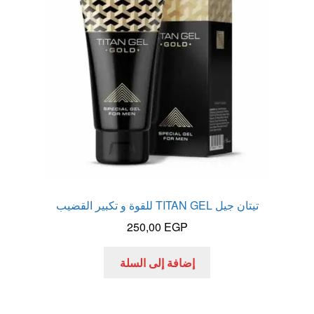
الاكثر مبيعا
العاب زوجية
المتجر
تاتوهات مثيره
حسابي
تيتان جيل TITAN GEL للقوة و تكبير القضيب
خواتم هزازه
250,00
EGP
زيوت مساج و نكهات للمداعبه
إضافة إلى السلة
سلة المشتريات