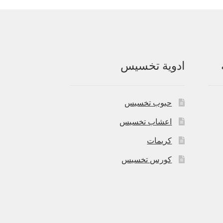
ادوية تخسيس
حبوب تخسيس
اعشاب تخسيس
كريمات
كورس تخسيس