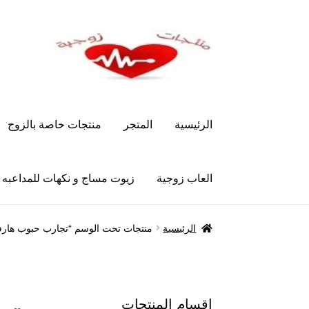
Skip
Skip
to
to
navigation
content
الرئيسية
المتجر
منتجات خاصة بالزوج
العاب زوجية
زيوت مساج و نكهات للمداعبه
الرئيسية
Let’s Keep In Touch
أدوية تكبير و تضخ
الرئيسية
منتجات تحت الوسم “تجارب حبوب هارف
العاب زوجية
المتجر
تاتوهات مثيره
حسابي
خواتم هز
علاج سرعة القذف
كاندم سيليكون
لانجيري مثير
من
اقسام المنتجات