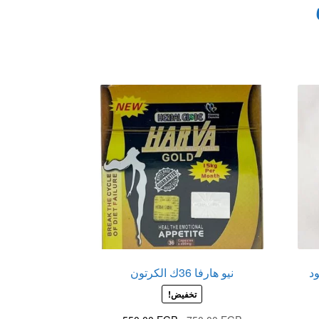
د
نيو هارفا 36ك الكرتون
تخفيض!