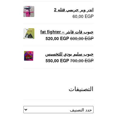
اندر وير حريمي فتله 2
60,00
EGP
حبوب فات فايتر – fat fighter
السعر
السعر
520,00
EGP
600,00
EGP
الأصلي
الحالي
هو:
هو:
حبوب سليم بودي للتخسيس
520,00 EGP.
600,00 EGP.
السعر
السعر
550,00
EGP
700,00
EGP
الأصلي
الحالي
هو:
هو:
550,00 EGP.
700,00 EGP.
التصنيفات