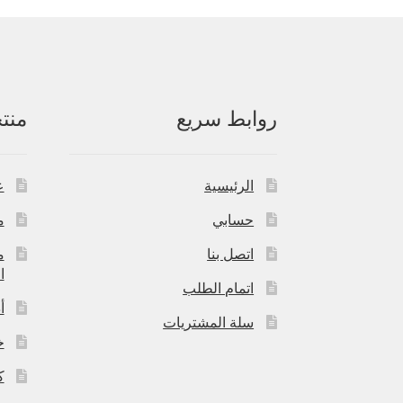
روابط سريع
منت
الرئيسية
ع
حسابي
م
اتصل بنا
م
ا
اتمام الطلب
أ
سلة المشتريات
خ
ك