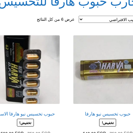
ارب حبوب هارفا للتخسيس
لقذف
عرض ⁦6⁩ من كل النتائج
حبوب تخسيس نيو هارفا
حبوب تخسيس نيو هارفا الاسو
تخفيض!
تخفيض!