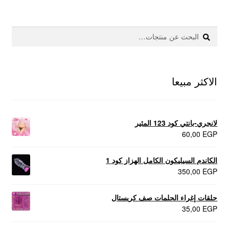
عروض
بحث
البحث
علاج سرعة القذف
عن:
كاندم سيليكون
الاكثر مبيعا
لانجيري مثير
منتجات الانتصاب
لانجري-بانتي كود 123 المثير
60,00
EGP
منتجات خاصة بالزوج
الكاندم السيليكون الكامل الهزاز كود 1
350,00
EGP
منتجات خاصة بالزوجة
حلقات إغراء الحلمات صف كريستال
منتجات لاثارة الزوجه
35,00
EGP
منتجات للانتصاب و تاخير القذف