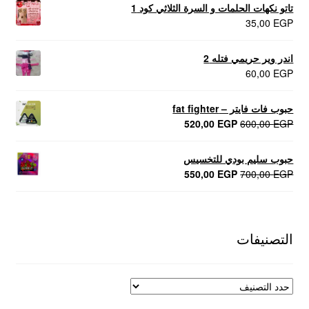
تاتو نكهات الحلمات و السرة الثلاثي كود 1
35,00
EGP
اندر وير حريمي فتله 2
60,00
EGP
حبوب فات فايتر – fat fighter
السعر
السعر
520,00
EGP
600,00
EGP
الأصلي
الحالي
هو:
هو:
حبوب سليم بودي للتخسيس
520,00 EGP.
600,00 EGP.
السعر
السعر
550,00
EGP
700,00
EGP
الأصلي
الحالي
هو:
هو:
550,00 EGP.
700,00 EGP.
التصنيفات