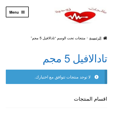
Skip
Skip
Menu
to
to
navigation
content
الرئيسية
الرئيسية
منتجات تحت الوسم “تادالافيل 5 مجم”
Let’s Keep In Touch
تادالافيل 5 مجم
أدوية تكبير و تضخيم العضو
اتصل بنا
لا توجد منتجات تتوافق مع اختيارك.
اتمام الطلب
ادوية تخسيس
اقسام المنتجات
اكسسوارات مثيره