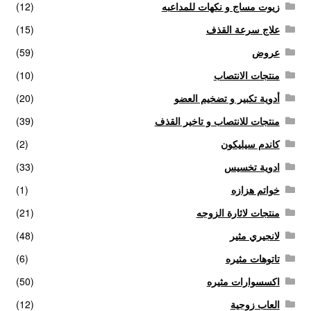
زيوت مساج و نكهات للمداعبه
(12)
علاج سرعة القذف
(15)
الاكثر مبيعا
عروض
(59)
العاب زوجية
منتجات الانتصاب
(10)
أدوية تكبير و تضخيم العضو
(20)
المتجر
منتجات للانتصاب و تاخير القذف
(39)
تاتوهات مثيره
كاندم سيليكون
(2)
ادوية تخسيس
(33)
حسابي
خواتم هزازه
(1)
منتجات لاثارة الزوجه
(21)
خواتم هزازه
لانجيري مثير
(48)
زيوت مساج و نكهات للمداعبه
تاتوهات مثيره
(6)
اكسسوارات مثيره
(50)
سلة المشتريات
العاب زوجية
(12)