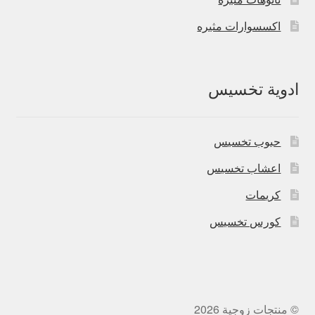
اكسسوارات مثيره
ادوية تخسيس
حبوب تخسيس
اعشاب تخسيس
كريمات
كورس تخسيس
© منتجات زوجية 2026