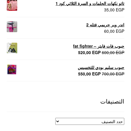
تاتو نكهات الحلمات و السرة الثلاثي كود 1
35,00
EGP
اندر وير حريمي فتله 2
60,00
EGP
حبوب فات فايتر – fat fighter
السعر
السعر
520,00
EGP
600,00
EGP
الأصلي
الحالي
هو:
هو:
حبوب سليم بودي للتخسيس
520,00 EGP.
600,00 EGP.
السعر
السعر
550,00
EGP
700,00
EGP
الأصلي
الحالي
هو:
هو:
550,00 EGP.
700,00 EGP.
التصنيفات