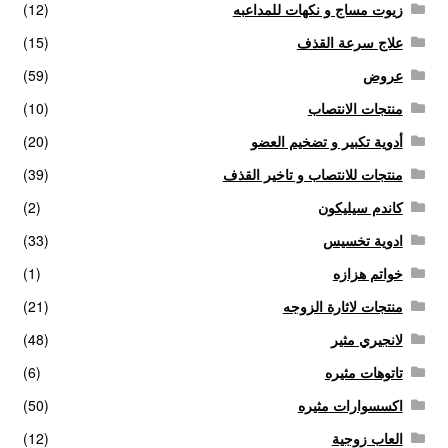
زيوت مساج و نكهات للمداعبه
(12)
علاج سرعة القذف
(15)
الاكثر مبيعا
عروض
(59)
العاب زوجية
منتجات الانتصاب
(10)
أدوية تكبير و تضخيم العضو
(20)
المتجر
منتجات للانتصاب و تاخير القذف
(39)
تاتوهات مثيره
كاندم سيليكون
(2)
ادوية تخسيس
(33)
حسابي
خواتم هزازه
(1)
منتجات لاثارة الزوجه
(21)
خواتم هزازه
لانجيري مثير
(48)
زيوت مساج و نكهات للمداعبه
تاتوهات مثيره
(6)
اكسسوارات مثيره
(50)
سلة المشتريات
العاب زوجية
(12)