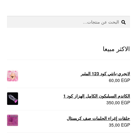
عروض
بحث
البحث
علاج سرعة القذف
عن:
كاندم سيليكون
الاكثر مبيعا
لانجيري مثير
منتجات الانتصاب
لانجري-بانتي كود 123 المثير
60,00
EGP
منتجات خاصة بالزوج
الكاندم السيليكون الكامل الهزاز كود 1
350,00
EGP
منتجات خاصة بالزوجة
حلقات إغراء الحلمات صف كريستال
منتجات لاثارة الزوجه
35,00
EGP
منتجات للانتصاب و تاخير القذف