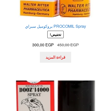
PROCOMIL Spray بروكوميل سبراي
تخفيض!
السعر
السعر
300,00
EGP
450,00
EGP
الأصلي
الحالي
هو:
هو:
قراءة المزيد
300,00 EGP.
450,00 EGP.