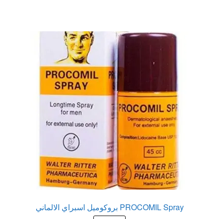
عروض
علاج سرعة القذف
كاندم سيليكون
لانجيري مثير
منتجات الانتصاب
منتجات خاصة بالزوج
منتجات خاصة بالزوجة
منتجات لاثارة الزوجه
PROCOMIL Spray بروكوميل اسبراي الالماني
منتجات للانتصاب و تاخير القذف