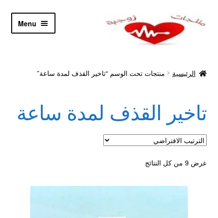
Skip
Skip
Menu
to
to
navigation
content
الرئيسية
الرئيسية
منتجات تحت الوسم “تاخير القذف لمدة ساعة”
Let’s Keep In Touch
تاخير القذف لمدة ساعة
أدوية تكبير و تضخيم العضو
اتصل بنا
اتمام الطلب
عرض ⁦9⁩ من كل النتائج
ادوية تخسيس
اكسسوارات مثيره