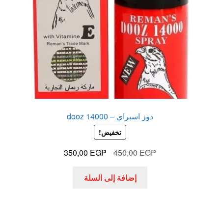
دوز اسبراي – dooz 14000
تخفيض!
السعر
السعر
350,00
EGP
450,00
EGP
الأصلي
الحالي
هو:
هو:
إضافة إلى السلة
350,00 EGP.
450,00 EGP.