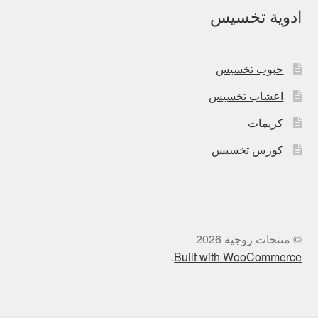
ادوية تخسيس
حبوب تخسيس
اعشاب تخسيس
كريمات
كورس تخسيس
© منتجات زوجية 2026
.
Built with WooCommerce