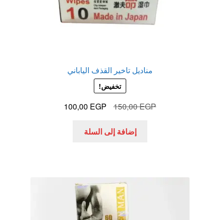
مناديل تاخير القذف الياباني
تخفيض!
السعر
السعر
100,00
EGP
150,00
EGP
الأصلي
الحالي
هو:
هو:
إضافة إلى السلة
100,00 EGP.
150,00 EGP.