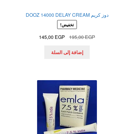
دوز كريم DOOZ 14000 DELAY CREAM
تخفيض!
السعر
السعر
145,00
EGP
195,00
EGP
الأصلي
الحالي
هو:
هو:
إضافة إلى السلة
145,00 EGP.
195,00 EGP.