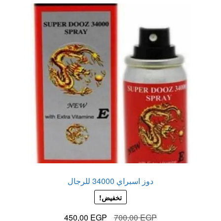
دوز اسبراي 34000 للرجال
تخفيض!
السعر
السعر
450,00
EGP
700,00
EGP