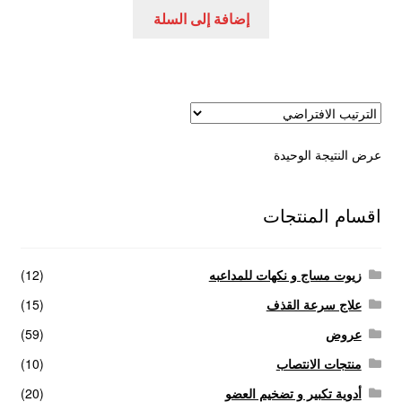
هو:
هو:
إضافة إلى السلة
عروض
145,00 EGP.
225,00 EGP.
علاج سرعة القذف
كاندم سيليكون
عرض النتيجة الوحيدة
لانجيري مثير
منتجات الانتصاب
اقسام المنتجات
منتجات خاصة بالزوج
زيوت مساج و نكهات للمداعبه
(12)
منتجات خاصة بالزوجة
علاج سرعة القذف
(15)
عروض
(59)
منتجات لاثارة الزوجه
منتجات الانتصاب
(10)
أدوية تكبير و تضخيم العضو
(20)
منتجات للانتصاب و تاخير القذف