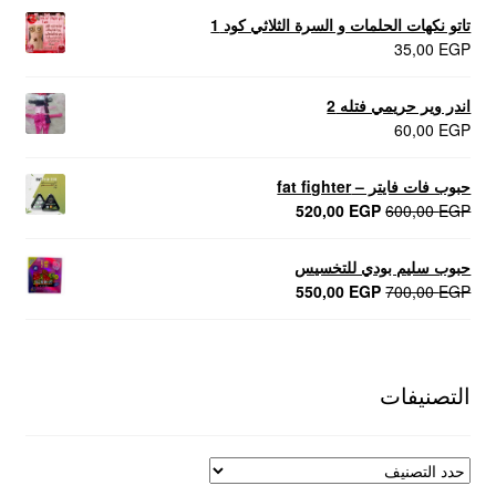
تاتو نكهات الحلمات و السرة الثلاثي كود 1
35,00
EGP
اندر وير حريمي فتله 2
60,00
EGP
حبوب فات فايتر – fat fighter
السعر
السعر
520,00
EGP
600,00
EGP
الأصلي
الحالي
هو:
هو:
حبوب سليم بودي للتخسيس
520,00 EGP.
600,00 EGP.
السعر
السعر
550,00
EGP
700,00
EGP
الأصلي
الحالي
هو:
هو:
550,00 EGP.
700,00 EGP.
التصنيفات