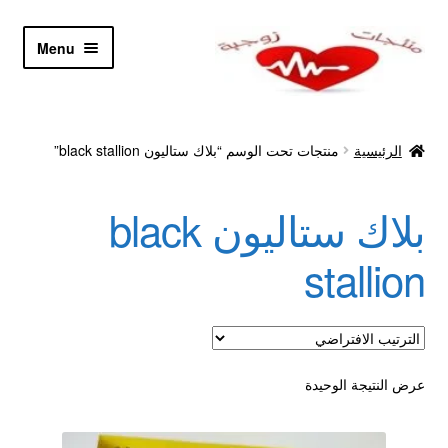
Skip
Skip
Menu
to
to
navigation
content
الرئيسية
الرئيسية
منتجات تحت الوسم “بلاك ستاليون black stallion”
Let’s Keep In Touch
بلاك ستاليون black
أدوية تكبير و تضخيم العضو
stallion
اتصل بنا
اتمام الطلب
عرض النتيجة الوحيدة
ادوية تخسيس
اكسسوارات مثيره