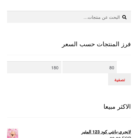
بحث
البحث
عن:
فرز المنتجات حسب السعر
أدنى
أعلى
سعر
سعر
تصفية
الاكثر مبيعا
لانجري-بانتي كود 123 المثير