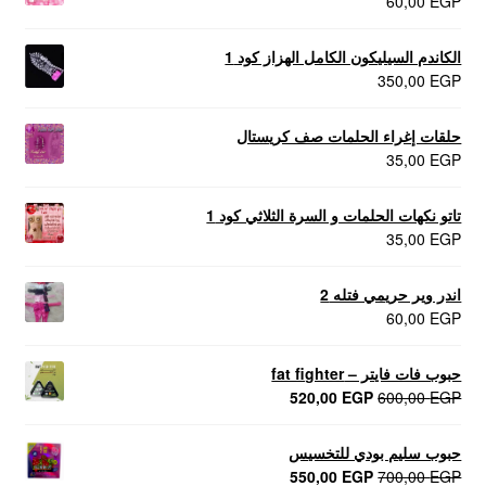
60,00
EGP
الكاندم السيليكون الكامل الهزاز كود 1
350,00
EGP
حلقات إغراء الحلمات صف كريستال
35,00
EGP
تاتو نكهات الحلمات و السرة الثلاثي كود 1
35,00
EGP
اندر وير حريمي فتله 2
60,00
EGP
حبوب فات فايتر – fat fighter
السعر
السعر
520,00
EGP
600,00
EGP
الأصلي
الحالي
هو:
هو:
حبوب سليم بودي للتخسيس
520,00 EGP.
600,00 EGP.
السعر
السعر
550,00
EGP
700,00
EGP