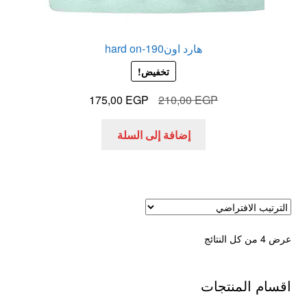
هارد اون190-hard on
تخفيض!
السعر
السعر
175,00
EGP
210,00
EGP
الأصلي
الحالي
هو:
هو:
إضافة إلى السلة
175,00 EGP.
210,00 EGP.
عرض ⁦4⁩ من كل النتائج
اقسام المنتجات