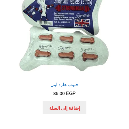
الاكثر مبيعا
العاب زوجية
المتجر
تاتوهات مثيره
حسابي
حبوب هارد اون
خواتم هزازه
85,00
EGP
زيوت مساج و نكهات للمداعبه
إضافة إلى السلة
سلة المشتريات