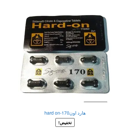
هارد اون170-hard on
تخفيض!