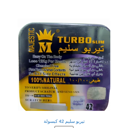
عروض
علاج سرعة القذف
كاندم سيليكون
لانجيري مثير
منتجات الانتصاب
منتجات خاصة بالزوج
منتجات خاصة بالزوجة
منتجات لاثارة الزوجه
تيربو سليم 42 كبسولة
منتجات للانتصاب و تاخير القذف