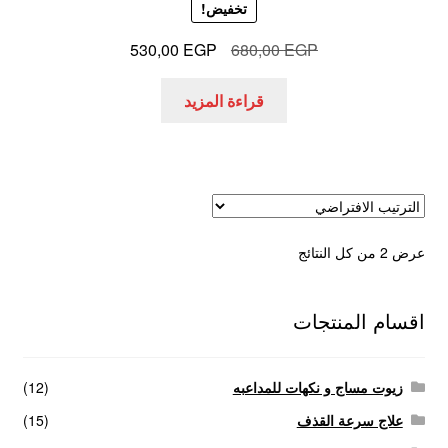
تخفيض!
السعر
السعر
530,00
EGP
680,00
EGP
الأصلي
الحالي
هو:
هو:
قراءة المزيد
530,00 EGP.
680,00 EGP.
عرض ⁦2⁩ من كل النتائج
اقسام المنتجات
زيوت مساج و نكهات للمداعبه
(12)
علاج سرعة القذف
(15)