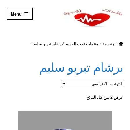
Skip
Skip
Menu
to
to
navigation
content
الرئيسية
الرئيسية
منتجات تحت الوسم “برشام تيربو سليم”
Let’s Keep In Touch
برشام تيربو سليم
أدوية تكبير و تضخيم العضو
اتصل بنا
اتمام الطلب
عرض ⁦2⁩ من كل النتائج
ادوية تخسيس
اكسسوارات مثيره