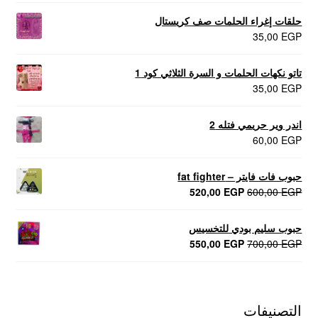
حلقات إغراء الحلمات صف كريستال
35,00
EGP
تاتو نكهات الحلمات و السرة الثلاثي كود 1
35,00
EGP
اندر وير حريمي فتله 2
60,00
EGP
حبوب فات فايتر – fat fighter
السعر
السعر
520,00
EGP
600,00
EGP
الأصلي
الحالي
هو:
هو:
حبوب سليم بودي للتخسيس
520,00 EGP.
600,00 EGP.
السعر
السعر
550,00
EGP
700,00
EGP
الأصلي
الحالي
هو:
هو:
550,00 EGP.
700,00 EGP.
التصنيفات