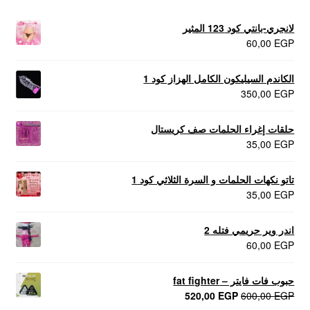
لانجري-بانتي كود 123 المثير
60,00
EGP
الكاندم السيليكون الكامل الهزاز كود 1
350,00
EGP
حلقات إغراء الحلمات صف كريستال
35,00
EGP
تاتو نكهات الحلمات و السرة الثلاثي كود 1
35,00
EGP
اندر وير حريمي فتله 2
60,00
EGP
حبوب فات فايتر – fat fighter
السعر
السعر
520,00
EGP
600,00
EGP
الأصلي
الحالي