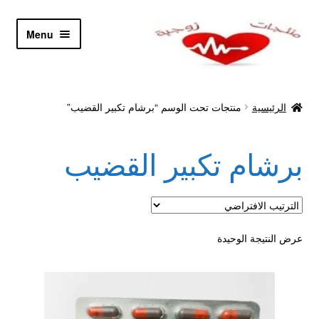
Skip
Skip
Menu
to
to
navigation
content
الرئيسية
الرئيسية
منتجات تحت الوسم “برشام تكبير القضيب”
Let’s Keep In Touch
برشام تكبير القضيب
أدوية تكبير و تضخيم العضو
اتصل بنا
اتمام الطلب
عرض النتيجة الوحيدة
ادوية تخسيس
اكسسوارات مثيره