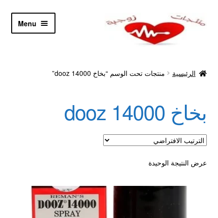
Skip
Skip
Menu
to
to
navigation
content
الرئيسية
الرئيسية
منتجات تحت الوسم “بخاخ dooz 14000”
Let’s Keep In Touch
بخاخ dooz 14000
أدوية تكبير و تضخيم العضو
اتصل بنا
اتمام الطلب
عرض النتيجة الوحيدة
ادوية تخسيس
اكسسوارات مثيره