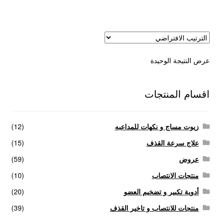
عروض
علاج سرعة القذف
عرض النتيجة الوحيدة
كاندم سيليكون
لانجيري مثير
اقسام المنتجات
منتجات الانتصاب
زيوت مساج و نكهات للمداعبه
(12)
منتجات خاصة بالزوج
علاج سرعة القذف
(15)
عروض
(59)
منتجات خاصة بالزوجة
منتجات الانتصاب
(10)
أدوية تكبير و تضخيم العضو
(20)
منتجات لاثارة الزوجه
منتجات للانتصاب و تاخير القذف
(39)
منتجات للانتصاب و تاخير القذف