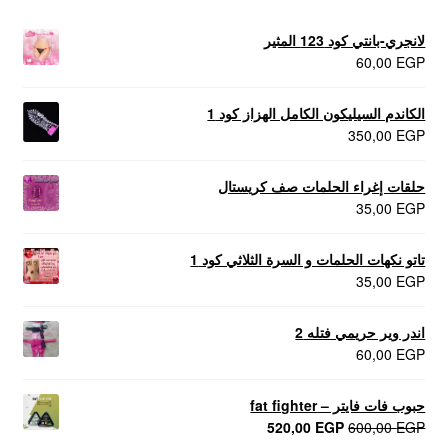
لانجري-بانتي كود 123 المثير
60,00
EGP
الكاندم السيليكون الكامل الهزاز كود 1
350,00
EGP
حلقات إغراء الحلمات صف كريستال
35,00
EGP
تاتو نكهات الحلمات و السرة الثلاثي كود 1
35,00
EGP
اندر وير حريمي فتله 2
60,00
EGP
حبوب فات فايتر – fat fighter
السعر
السعر
520,00
EGP
600,00
EGP
الأصلي
الحالي