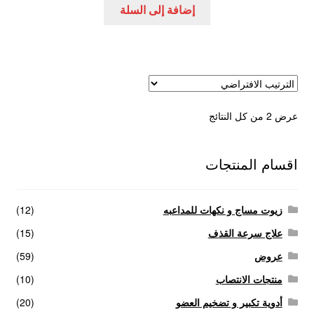
إضافة إلى السلة
عرض ⁦2⁩ من كل النتائج
اقسام المنتجات
زيوت مساج و نكهات للمداعبه
(12)
علاج سرعة القذف
(15)
عروض
(59)
منتجات الانتصاب
(10)
أدوية تكبير و تضخيم العضو
(20)