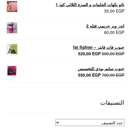
تاتو نكهات الحلمات و السرة الثلاثي كود 1
35,00
EGP
اندر وير حريمي فتله 2
60,00
EGP
حبوب فات فايتر – fat fighter
السعر
السعر
520,00
EGP
600,00
EGP
الأصلي
الحالي
هو:
هو:
حبوب سليم بودي للتخسيس
520,00 EGP.
600,00 EGP.
السعر
السعر
550,00
EGP
700,00
EGP
الأصلي
الحالي
هو:
هو:
550,00 EGP.
700,00 EGP.
التصنيفات