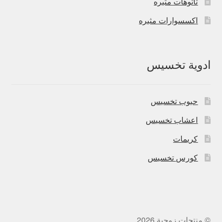
تاتوهات مثيره
اكسسوارات مثيره
ادوية تخسيس
حبوب تخسيس
اعشاب تخسيس
كريمات
كورس تخسيس
© منتجات زوجية 2026