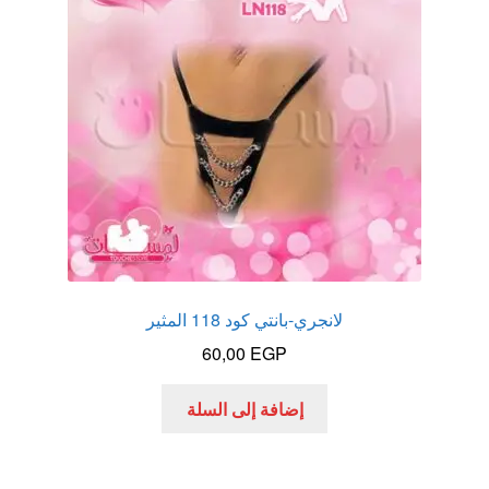
الاكثر مبيعا
العاب زوجية
المتجر
تاتوهات مثيره
حسابي
لانجري-بانتي كود 118 المثير
خواتم هزازه
60,00
EGP
زيوت مساج و نكهات للمداعبه
إضافة إلى السلة
سلة المشتريات