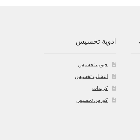
ادوية تخسيس
حبوب تخسيس
اعشاب تخسيس
كريمات
كورس تخسيس