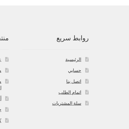
روابط سريع
منت
الرئيسية
ع
حسابي
م
اتصل بنا
م
ا
اتمام الطلب
أ
سلة المشتريات
خ
ك