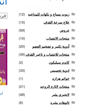
ان
منتجات لاثارة الزوجه
منتجات للانتصاب و تاخير ا
زيوت مساج و نكهات للمداعبه
(12)
علاج سرعة القذف
(15)
عروض
(59)
منتجات الانتصاب
(10)
أدوية تكبير و تضخيم العضو
(20)
منتجات للانتصاب و تاخير القذف
(39)
كاندم سيليكون
(2)
ادوية تخسيس
(33)
خواتم هزازه
(1)
منتجات لاثارة الزوجه
(21)
ان
لانجيري مثير
(48)
تاتوهات مثيره
(6)