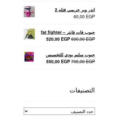
اندر وير حريمي فتله 2
60,00
EGP
حبوب فات فايتر – fat fighter
السعر
السعر
520,00
EGP
600,00
EGP
الأصلي
الحالي
هو:
هو:
حبوب سليم بودي للتخسيس
520,00 EGP.
600,00 EGP.
السعر
السعر
550,00
EGP
700,00
EGP
الأصلي
الحالي
هو:
هو:
550,00 EGP.
700,00 EGP.
التصنيفات