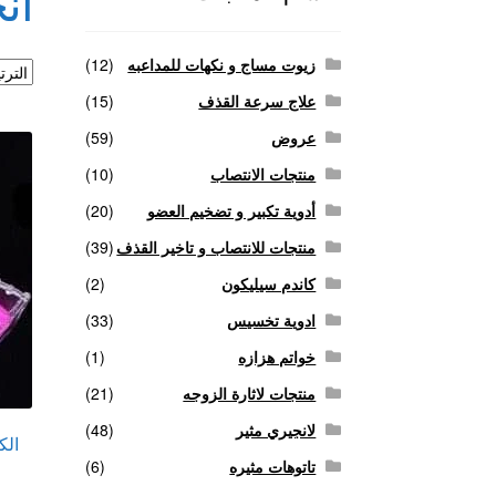
ان
منتجات لاثارة الزوجه
منتجات للانتصاب و تاخير ا
زيوت مساج و نكهات للمداعبه
(12)
علاج سرعة القذف
(15)
عروض
(59)
منتجات الانتصاب
(10)
أدوية تكبير و تضخيم العضو
(20)
منتجات للانتصاب و تاخير القذف
(39)
كاندم سيليكون
(2)
ادوية تخسيس
(33)
خواتم هزازه
(1)
منتجات لاثارة الزوجه
(21)
لانجيري مثير
(48)
الك
تاتوهات مثيره
(6)