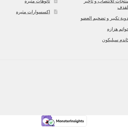
نتجات للانتصاب و تاخير
تاتوهات مثيره
لقذف
اكسسوارات مثيره
دوية تكبير و تضخيم العضو
واتم هزازه
اندم سيليكون