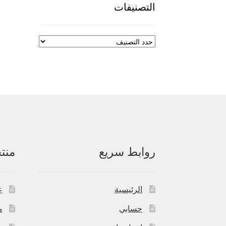
التصنيفات
روابط سريع
منت
الرئيسية
ع
حسابي
م