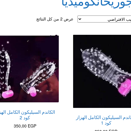
جوريحانكوميديا
لقذف
عرض ⁦2⁩ من كل النتائج
الكاندم السيليكون الكامل الهز
اندم السيليكون الكامل الهزاز
كود 2
كود 1
350,00
EGP