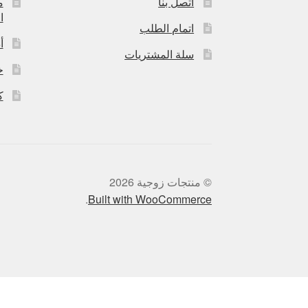
اتصل بنا
م
ا
اتمام الطلب
أ
سلة المشتريات
خ
ك
© منتجات زوجية 2026
.
Built with WooCommerce