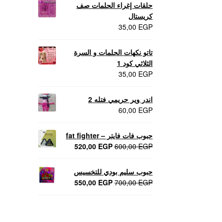
حلقات إغراء الحلمات صف
كريستال
35,00
EGP
تاتو نكهات الحلمات و السرة
الثلاثي كود 1
35,00
EGP
اندر وير حريمي فتله 2
60,00
EGP
حبوب فات فايتر – fat fighter
السعر
السعر
520,00
EGP
600,00
EGP
الأصلي
الحالي
هو:
هو:
حبوب سليم بودي للتخسيس
520,00 EGP.
600,00 EGP.
السعر
السعر
550,00
EGP
700,00
EGP
الأصلي
الحالي
هو:
هو:
550,00 EGP.
700,00 EGP.