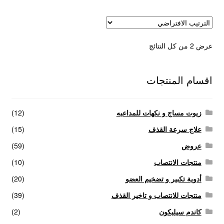
عرض ⁦2⁩ من كل النتائج
اقسام المنتجات
زيوت مساج و نكهات للمداعبه
(12)
علاج سرعة القذف
(15)
عروض
(59)
منتجات الانتصاب
(10)
أدوية تكبير و تضخيم العضو
(20)
منتجات للانتصاب و تاخير القذف
(39)
كاندم سيليكون
(2)