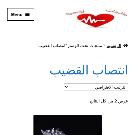
Skip
Skip
Menu
to
to
navigation
content
الرئيسية
الرئيسية
منتجات تحت الوسم “انتصاب القضيب”
Let’s Keep In Touch
انتصاب القضيب
أدوية تكبير و تضخيم العضو
اتصل بنا
اتمام الطلب
عرض ⁦2⁩ من كل النتائج
ادوية تخسيس
اكسسوارات مثيره