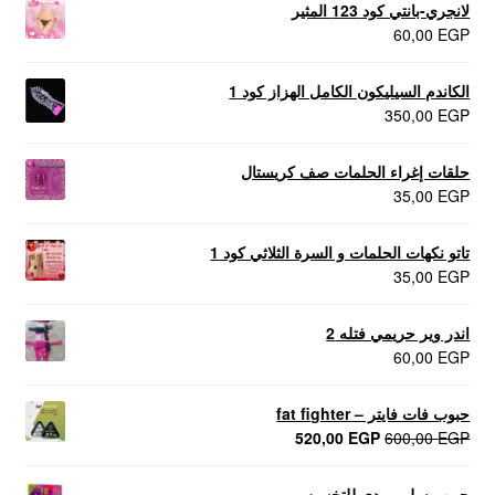
لانجري-بانتي كود 123 المثير
60,00
EGP
الكاندم السيليكون الكامل الهزاز كود 1
350,00
EGP
حلقات إغراء الحلمات صف كريستال
35,00
EGP
تاتو نكهات الحلمات و السرة الثلاثي كود 1
35,00
EGP
اندر وير حريمي فتله 2
60,00
EGP
حبوب فات فايتر – fat fighter
السعر
السعر
520,00
EGP
600,00
EGP
الأصلي
الحالي
هو:
هو:
حبوب سليم بودي للتخسيس