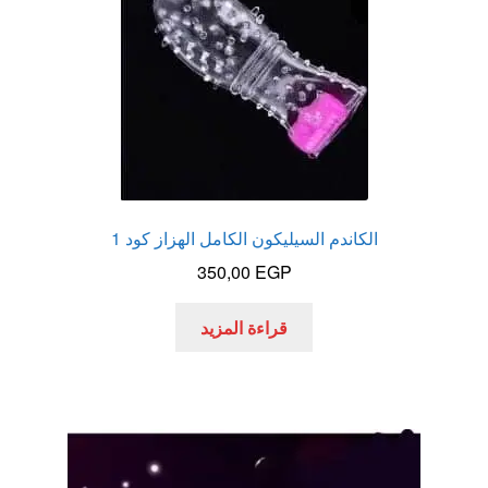
الاكثر مبيعا
العاب زوجية
المتجر
تاتوهات مثيره
الكاندم السيليكون الكامل الهزاز كود 1
350,00
EGP
حسابي
قراءة المزيد
خواتم هزازه
زيوت مساج و نكهات للمداعبه
سلة المشتريات