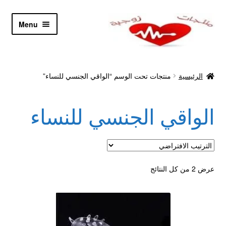
Skip
Skip
Menu
to
to
navigation
content
الرئيسية
الرئيسية
منتجات تحت الوسم “الواقي الجنسي للنساء”
Let’s Keep In Touch
الواقي الجنسي للنساء
أدوية تكبير و تضخيم العضو
اتصل بنا
اتمام الطلب
عرض ⁦2⁩ من كل النتائج
ادوية تخسيس
اكسسوارات مثيره