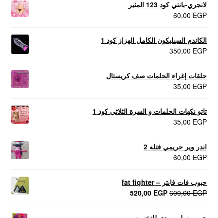
لانجري-بانتي كود 123 المثير
60,00
EGP
الكاندم السيليكون الكامل الهزاز كود 1
350,00
EGP
حلقات إغراء الحلمات صف كريستال
35,00
EGP
تاتو نكهات الحلمات و السرة الثلاثي كود 1
35,00
EGP
اندر وير حريمي فتله 2
60,00
EGP
حبوب فات فايتر – fat fighter
السعر
السعر
520,00
EGP
600,00
EGP
الأصلي
الحالي
هو:
هو:
حبوب سليم بودي للتخسيس