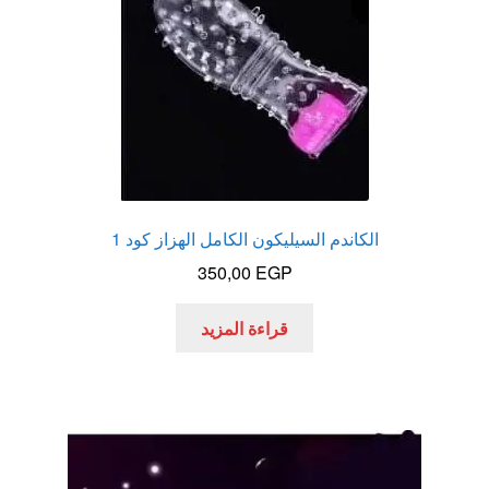
الاكثر مبيعا
العاب زوجية
المتجر
تاتوهات مثيره
الكاندم السيليكون الكامل الهزاز كود 1
350,00
EGP
حسابي
قراءة المزيد
خواتم هزازه
زيوت مساج و نكهات للمداعبه
سلة المشتريات