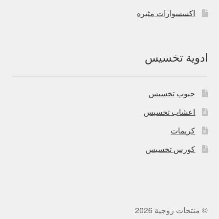
اكسسوارات مثيره
ادوية تخسيس
حبوب تخسيس
اعشاب تخسيس
كريمات
كورس تخسيس
© منتجات زوجية 2026