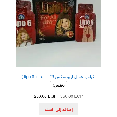
الاكثر مبيعا
العاب زوجية
المتجر
تاتوهات مثيره
حسابي
اكياس عسل ليبو سكس 3*1 (lipo 6 for all )
خواتم هزازه
تخفيض!
زيوت مساج و نكهات للمداعبه
السعر
السعر
250,00
EGP
350,00
EGP
الأصلي
الحالي
هو:
هو:
سلة المشتريات
إضافة إلى السلة
250,00 EGP.
350,00 EGP.