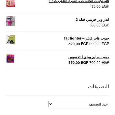
تاتو نكهات الحلمات و السرة الثلاثي كود 1
35,00
EGP
اندر وير حريمي فتله 2
60,00
EGP
حبوب فات فايتر – fat fighter
السعر
السعر
520,00
EGP
600,00
EGP
الأصلي
الحالي
هو:
هو:
حبوب سليم بودي للتخسيس
520,00 EGP.
600,00 EGP.
السعر
السعر
550,00
EGP
700,00
EGP
الأصلي
الحالي
هو:
هو:
550,00 EGP.
700,00 EGP.
التصنيفات