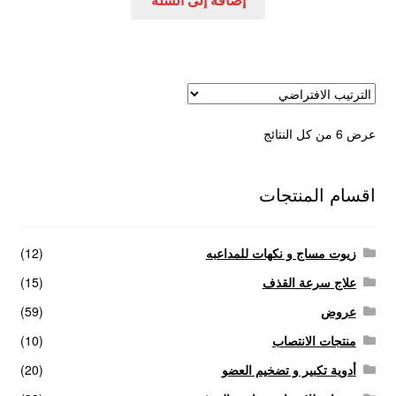
عرض ⁦6⁩ من كل النتائج
اقسام المنتجات
زيوت مساج و نكهات للمداعبه
(12)
علاج سرعة القذف
(15)
عروض
(59)
منتجات الانتصاب
(10)
أدوية تكبير و تضخيم العضو
(20)