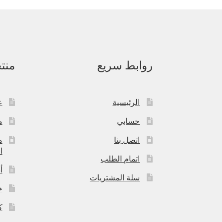
روابط سريع
منت
الرئيسية
ع
حسابي
م
اتصل بنا
م
ا
اتمام الطلب
أ
سلة المشتريات
خ
ك