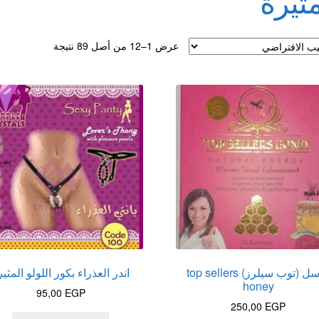
مثيرة
لقذف
عرض 1–12 من أصل 89 نتيجة
عسل (توب سيلرز) top sellers
اندر العذراء بكور اللولو المثير
honey
95,00
EGP
250,00
EGP