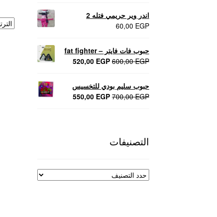
اندر وير حريمي فتله 2
60,00
EGP
حبوب فات فايتر – fat fighter
السعر
السعر
520,00
EGP
600,00
EGP
الأصلي
الحالي
هو:
هو:
حبوب سليم بودي للتخسيس
520,00 EGP.
600,00 EGP.
السعر
السعر
550,00
EGP
700,00
EGP
الأصلي
الحالي
هو:
هو:
550,00 EGP.
700,00 EGP.
التصنيفات