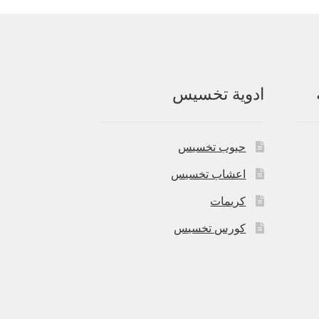
ادوية تخسيس
حبوب تخسيس
اعشاب تخسيس
كريمات
كورس تخسيس