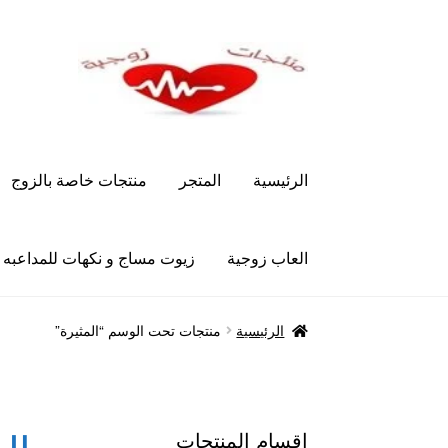
Skip
Skip
to
to
navigation
content
الرئيسية
المتجر
منتجات خاصة بالزوج
العاب زوجية
زيوت مساج و نكهات للمداعبه
الرئيسية
Let’s Keep In Touch
أدوية تكبير و تضخ
الرئيسية
منتجات تحت الوسم “المثيرة”
العاب زوجية
المتجر
تاتوهات مثيره
حسابي
خواتم هز
علاج سرعة القذف
كاندم سيليكون
لانجيري مثير
من
اقسام المنتجات