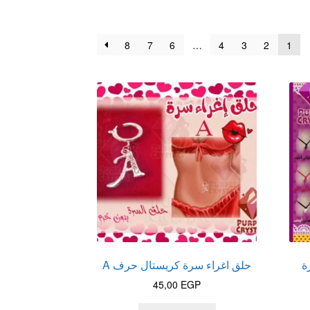
8
7
6
…
4
3
2
1
ة
حلق اغراء سرة كريستال حرف A
45,00
EGP