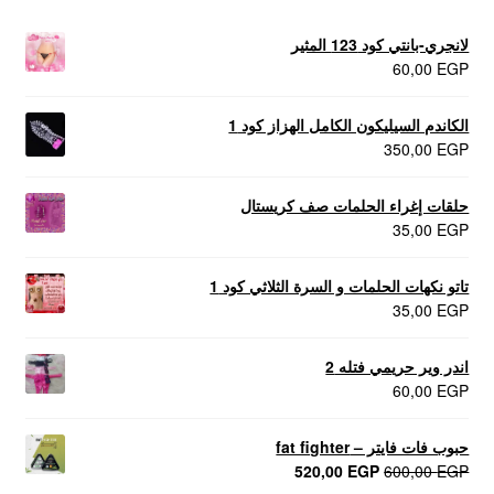
لانجري-بانتي كود 123 المثير
60,00
EGP
الكاندم السيليكون الكامل الهزاز كود 1
350,00
EGP
حلقات إغراء الحلمات صف كريستال
35,00
EGP
تاتو نكهات الحلمات و السرة الثلاثي كود 1
35,00
EGP
اندر وير حريمي فتله 2
60,00
EGP
حبوب فات فايتر – fat fighter
السعر
السعر
520,00
EGP
600,00
EGP
الأصلي
الحالي