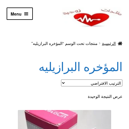
Skip
Skip
Menu
to
to
navigation
content
الرئيسية
الرئيسية
منتجات تحت الوسم “المؤخره البرازيليه”
Let’s Keep In Touch
المؤخره البرازيليه
أدوية تكبير و تضخيم العضو
اتصل بنا
اتمام الطلب
عرض النتيجة الوحيدة
ادوية تخسيس
اكسسوارات مثيره