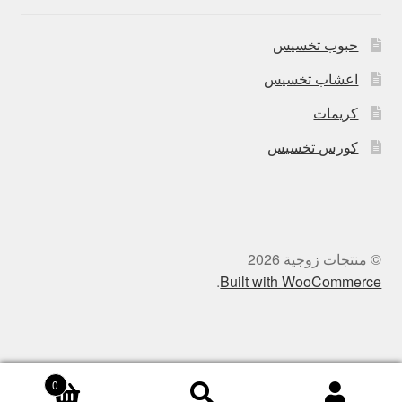
حبوب تخسيس
اعشاب تخسيس
كريمات
كورس تخسيس
© منتجات زوجية 2026
.
Built with WooCommerce
0