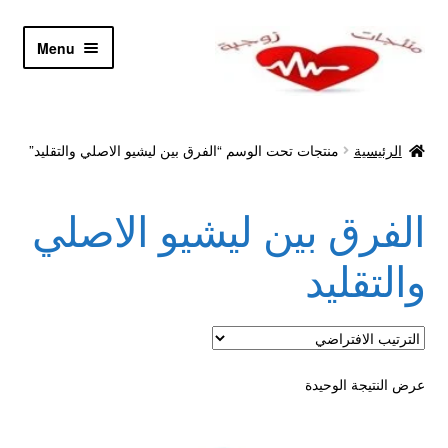
Skip
Skip
Menu
to
to
navigation
content
الرئيسية
الرئيسية
منتجات تحت الوسم “الفرق بين ليشيو الاصلي والتقليد”
Let’s Keep In Touch
الفرق بين ليشيو الاصلي
أدوية تكبير و تضخيم العضو
والتقليد
اتصل بنا
اتمام الطلب
عرض النتيجة الوحيدة
ادوية تخسيس
اكسسوارات مثيره