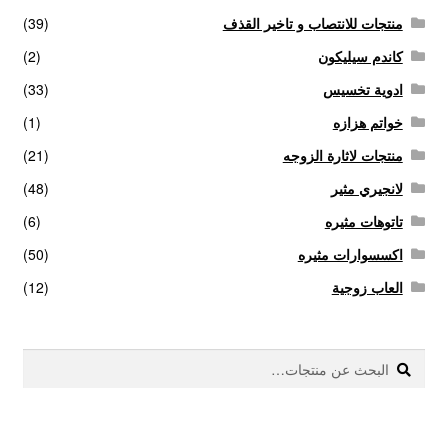
منتجات للانتصاب و تاخير القذف
(39)
كاندم سيليكون
(2)
ادوية تخسيس
(33)
خواتم هزازه
(1)
منتجات لاثارة الزوجه
(21)
لانجيري مثير
(48)
تاتوهات مثيره
(6)
اكسسوارات مثيره
(50)
العاب زوجية
(12)
بحث
البحث
عن: