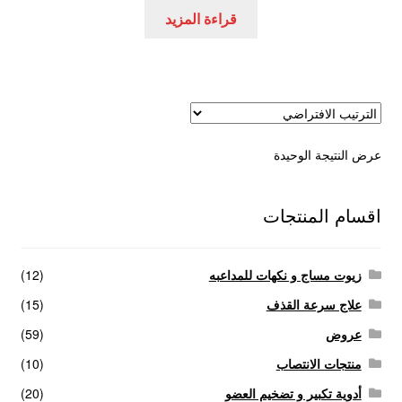
هو:
هو:
قراءة المزيد
عروض
450,00 EGP.
590,00 EGP.
علاج سرعة القذف
كاندم سيليكون
عرض النتيجة الوحيدة
لانجيري مثير
منتجات الانتصاب
اقسام المنتجات
منتجات خاصة بالزوج
زيوت مساج و نكهات للمداعبه
(12)
منتجات خاصة بالزوجة
علاج سرعة القذف
(15)
عروض
(59)
منتجات لاثارة الزوجه
منتجات الانتصاب
(10)
أدوية تكبير و تضخيم العضو
(20)
منتجات للانتصاب و تاخير القذف