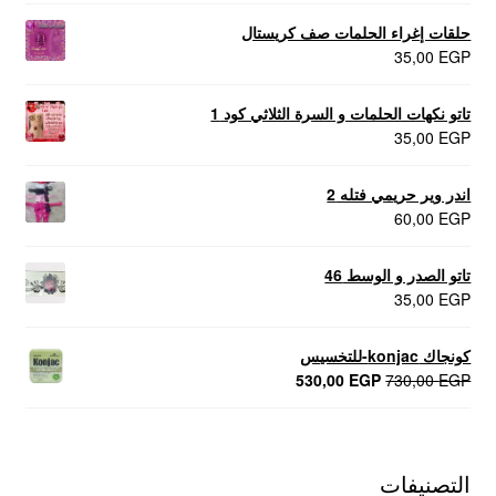
حلقات إغراء الحلمات صف كريستال
35,00
EGP
تاتو نكهات الحلمات و السرة الثلاثي كود 1
35,00
EGP
اندر وير حريمي فتله 2
60,00
EGP
تاتو الصدر و الوسط 46
35,00
EGP
كونجاك konjac-للتخسيس
السعر
السعر
530,00
EGP
730,00
EGP
الأصلي
الحالي
هو:
هو:
530,00 EGP.
730,00 EGP.
التصنيفات