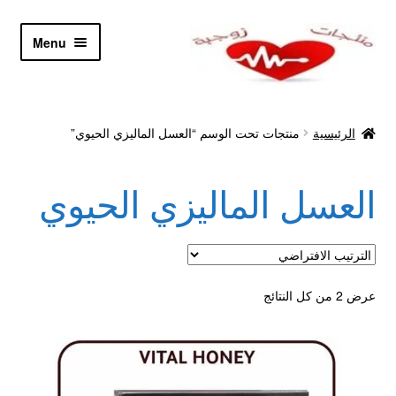
Skip
Skip
Menu
to
to
navigation
content
الرئيسية
الرئيسية
منتجات تحت الوسم “العسل الماليزي الحيوي”
Let’s Keep In Touch
العسل الماليزي الحيوي
أدوية تكبير و تضخيم العضو
اتصل بنا
اتمام الطلب
عرض ⁦2⁩ من كل النتائج
ادوية تخسيس
اكسسوارات مثيره