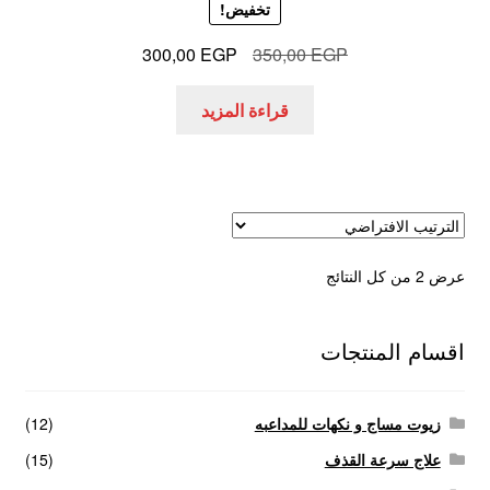
تخفيض!
السعر
السعر
300,00
EGP
350,00
EGP
الأصلي
الحالي
هو:
هو:
قراءة المزيد
300,00 EGP.
350,00 EGP.
عرض ⁦2⁩ من كل النتائج
اقسام المنتجات
زيوت مساج و نكهات للمداعبه
(12)
علاج سرعة القذف
(15)