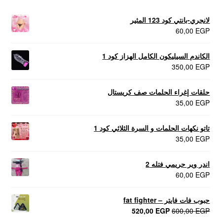
لانجري-بانتي كود 123 المثير
60,00
EGP
الكاندم السيليكون الكامل الهزاز كود 1
350,00
EGP
حلقات إغراء الحلمات صف كريستال
35,00
EGP
تاتو نكهات الحلمات و السرة الثلاثي كود 1
35,00
EGP
اندر وير حريمي فتله 2
60,00
EGP
حبوب فات فايتر – fat fighter
السعر
السعر
520,00
EGP
600,00
EGP
الأصلي
الحالي