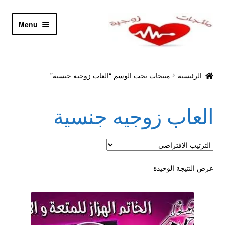
Skip
Skip
Menu
to
to
navigation
content
الرئيسية
الرئيسية
منتجات تحت الوسم “العاب زوجيه جنسية”
Let’s Keep In Touch
العاب زوجيه جنسية
أدوية تكبير و تضخيم العضو
اتصل بنا
اتمام الطلب
عرض النتيجة الوحيدة
ادوية تخسيس
اكسسوارات مثيره