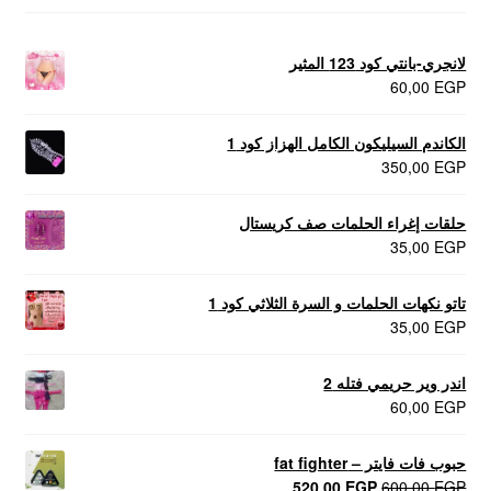
لانجري-بانتي كود 123 المثير
60,00
EGP
الكاندم السيليكون الكامل الهزاز كود 1
350,00
EGP
حلقات إغراء الحلمات صف كريستال
35,00
EGP
تاتو نكهات الحلمات و السرة الثلاثي كود 1
35,00
EGP
اندر وير حريمي فتله 2
60,00
EGP
حبوب فات فايتر – fat fighter
السعر
السعر
520,00
EGP
600,00
EGP