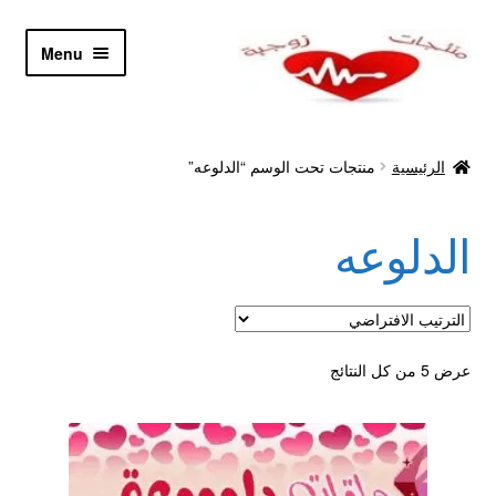
Skip
Skip
Menu
to
to
navigation
content
الرئيسية
الرئيسية
منتجات تحت الوسم “الدلوعه”
Let’s Keep In Touch
الدلوعه
أدوية تكبير و تضخيم العضو
اتصل بنا
اتمام الطلب
عرض ⁦5⁩ من كل النتائج
ادوية تخسيس
اكسسوارات مثيره