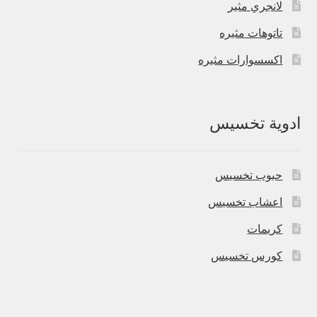
لانجري مثير
تاتوهات مثيره
اكسسوارات مثيره
ادوية تخسيس
حبوب تخسيس
اعشاب تخسيس
كريمات
كورس تخسيس