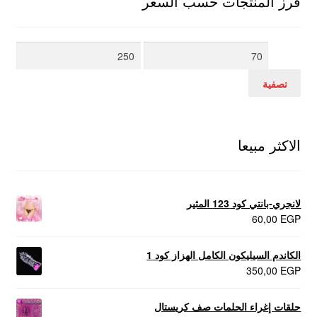
فرز المنتجات حسب السعر
أدنى
أعلى
سعر
سعر
تصفية
الاكثر مبيعا
لانجري-بانتي كود 123 المثير
60,00
EGP
الكاندم السيليكون الكامل الهزاز كود 1
350,00
EGP
حلقات إغراء الحلمات صف كريستال