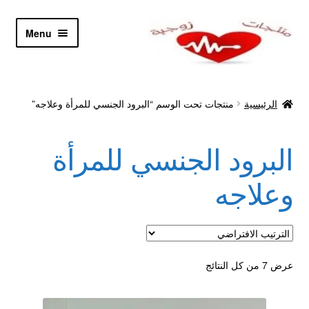
Skip
Skip
Menu
to
to
navigation
content
الرئيسية
الرئيسية
منتجات تحت الوسم “البرود الجنسي للمرأة وعلاجه”
Let’s Keep In Touch
البرود الجنسي للمرأة
أدوية تكبير و تضخيم العضو
وعلاجه
اتصل بنا
اتمام الطلب
عرض ⁦7⁩ من كل النتائج
ادوية تخسيس
اكسسوارات مثيره