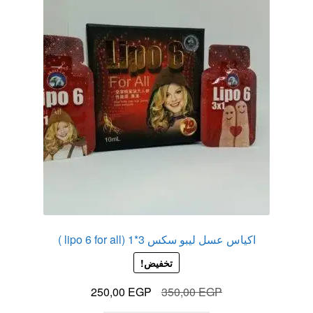
الاكثر مبيعا
العاب زوجية
المتجر
تاتوهات مثيره
حسابي
خواتم هزازه
اكياس عسل ليبو سكس 3*1 (lipo 6 for all )
زيوت مساج و نكهات للمداعبه
تخفيض!
السعر
السعر
سلة المشتريات
250,00
EGP
350,00
EGP
الأصلي
الحالي