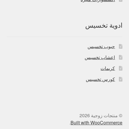
ادوية تخسيس
حبوب تخسيس
اعشاب تخسيس
كريمات
كورس تخسيس
© منتجات زوجية 2026
.
Built with WooCommerce