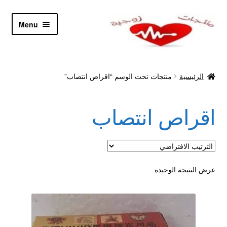
Skip
Skip
Menu
to
to
navigation
content
الرئيسية
الرئيسية
منتجات تحت الوسم “اقراص انتصاب”
Let’s Keep In Touch
اقراص انتصاب
أدوية تكبير و تضخيم العضو
اتصل بنا
اتمام الطلب
عرض النتيجة الوحيدة
ادوية تخسيس
اكسسوارات مثيره