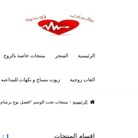
Skip
Skip
to
to
navigation
content
الرئيسية
المتجر
منتجات خاصة بالزوج
العاب زوجية
زيوت مساج و نكهات للمداعبه
الرئيسية
Let’s Keep In Touch
أدوية تكبير و تضخ
الرئيسية
منتجات تحت الوسم “افضل نوع برشام
العاب زوجية
المتجر
تاتوهات مثيره
حسابي
خواتم هز
علاج سرعة القذف
كاندم سيليكون
لانجيري مثير
من
اقسام المنتجات