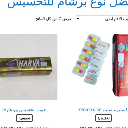
ضل نوع برشام للتخسيس
لقذف
عرض ⁦7⁩ من كل النتائج
كستريم سليم xtreme slim
حبوب تخسيس نيو هارفا
تخفيض!
تخفيض!