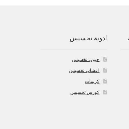
ادوية تخسيس
حبوب تخسيس
اعشاب تخسيس
كريمات
كورس تخسيس