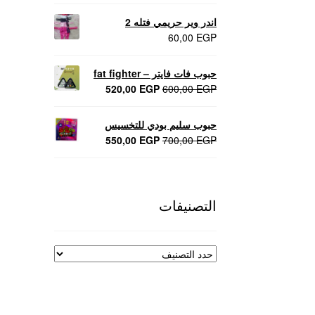
اندر وير حريمي فتله 2
60,00
EGP
حبوب فات فايتر – fat fighter
السعر
السعر
520,00
EGP
600,00
EGP
الأصلي
الحالي
هو:
هو:
حبوب سليم بودي للتخسيس
520,00 EGP.
600,00 EGP.
السعر
السعر
550,00
EGP
700,00
EGP
الأصلي
الحالي
هو:
هو:
550,00 EGP.
700,00 EGP.
التصنيفات