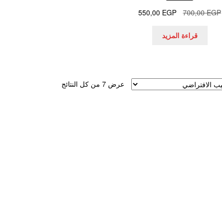
السعر
السعر
550,00
EGP
700,00
EGP
الأصلي
الحالي
هو:
هو:
قراءة المزيد
550,00 EGP.
700,00 EGP.
عرض ⁦7⁩ من كل النتائج