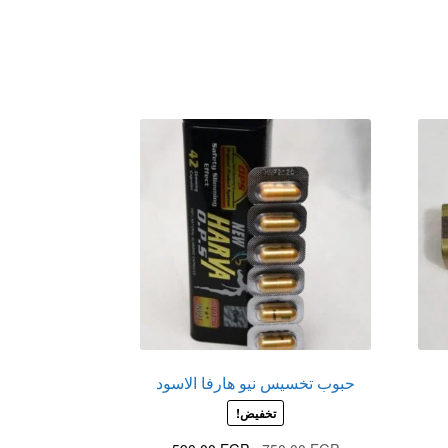
حبوب تخسيس نيو هارفا الاسود
تخفيض!