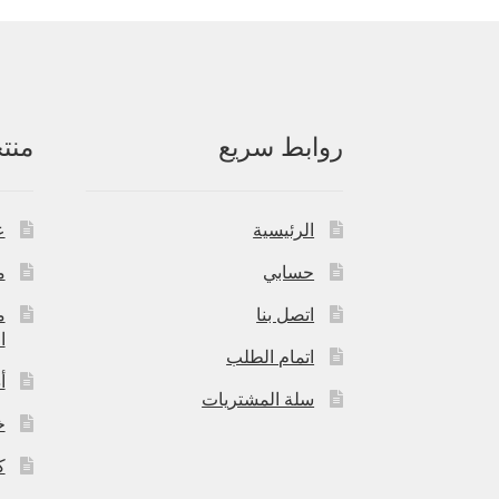
روابط سريع
منت
الرئيسية
ع
حسابي
م
اتصل بنا
م
ا
اتمام الطلب
أ
سلة المشتريات
خ
ك