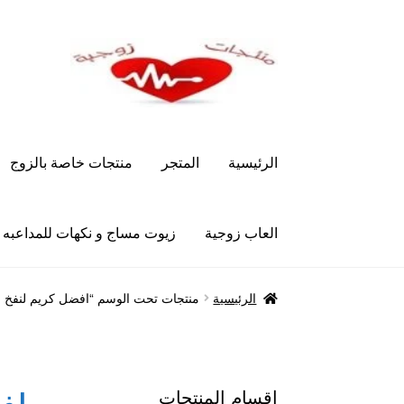
Skip
Skip
to
to
navigation
content
الرئيسية
المتجر
منتجات خاصة بالزوج
العاب زوجية
زيوت مساج و نكهات للمداعبه
الرئيسية
Let’s Keep In Touch
أدوية تكبير و تضخ
الرئيسية
منتجات تحت الوسم “افضل كريم لنفخ ا
العاب زوجية
المتجر
تاتوهات مثيره
حسابي
خواتم هز
علاج سرعة القذف
كاندم سيليكون
لانجيري مثير
من
اقسام المنتجات