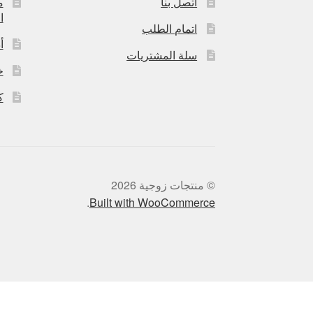
اتصل بنا
م
ا
اتمام الطلب
أ
سلة المشتريات
خ
ك
© منتجات زوجية 2026
.
Built with WooCommerce