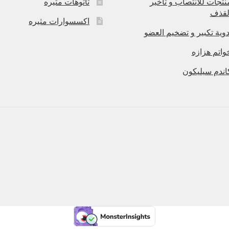
نتجات للانتصاب و تاخير
تاتوهات مثيره
لقذف
اكسسوارات مثيره
دوية تكبير و تضخيم العضو
واتم هزازه
اندم سيليكون