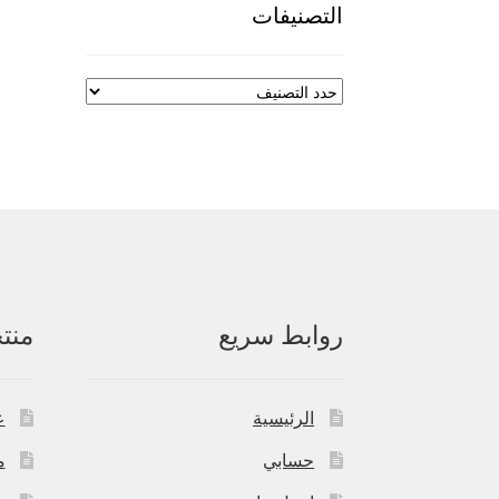
التصنيفات
روابط سريع
منت
الرئيسية
ع
حسابي
م