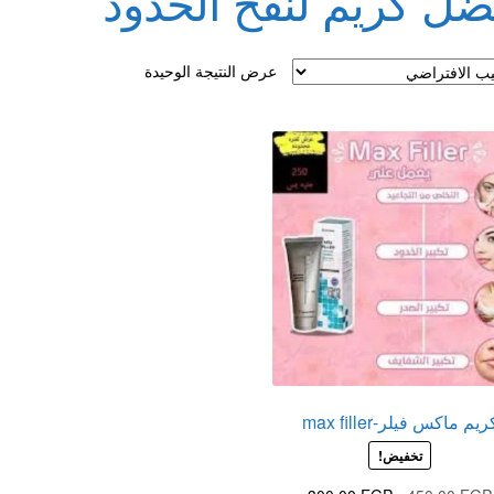
ضل كريم لنفخ الخدود
لقذف
عرض النتيجة الوحيدة
ريم ماكس فيلر-max filler
تخفيض!