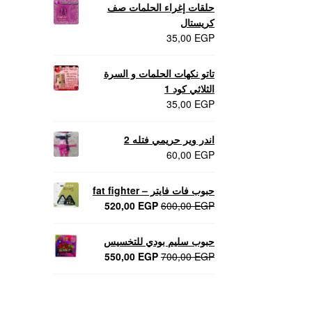
حلقات إغراء الحلمات صف
كريستال
35,00
EGP
تاتو نكهات الحلمات و السرة
الثلاثي كود 1
35,00
EGP
اندر وير حريمي فتله 2
60,00
EGP
حبوب فات فايتر – fat fighter
السعر
السعر
520,00
EGP
600,00
EGP
الأصلي
الحالي
هو:
هو:
حبوب سليم بودي للتخسيس
520,00 EGP.
600,00 EGP.
السعر
السعر
550,00
EGP
700,00
EGP
الأصلي
الحالي
هو:
هو:
550,00 EGP.
700,00 EGP.