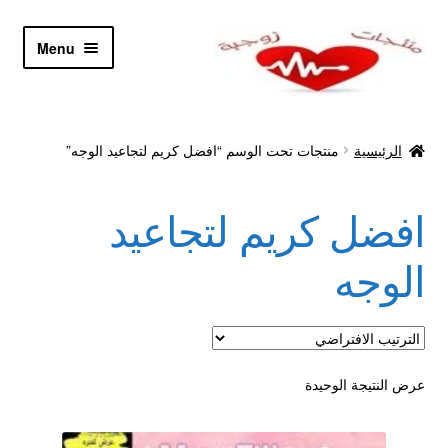
Skip
Skip
Menu
to
to
navigation
content
الرئيسية
الرئيسية
منتجات تحت الوسم “افضل كريم لتجاعيد الوجه”
Let’s Keep In Touch
افضل كريم لتجاعيد
أدوية تكبير و تضخيم العضو
الوجه
اتصل بنا
اتمام الطلب
عرض النتيجة الوحيدة
ادوية تخسيس
اكسسوارات مثيره