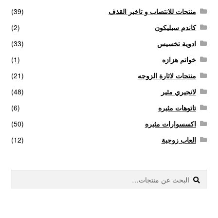
منتجات للانتصاب و تاخير القذف
(39)
كاندم سيليكون
(2)
ادوية تخسيس
(33)
خواتم هزازه
(1)
منتجات لاثارة الزوجه
(21)
لانجيري مثير
(48)
تاتوهات مثيره
(6)
اكسسوارات مثيره
(50)
العاب زوجية
(12)
بحث
البحث
عن: