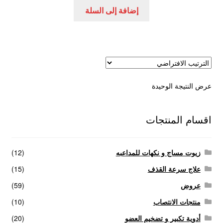
هو:
هو:
إضافة إلى السلة
عروض
300,00 EGP.
450,00 EGP.
علاج سرعة القذف
كاندم سيليكون
عرض النتيجة الوحيدة
لانجيري مثير
منتجات الانتصاب
اقسام المنتجات
منتجات خاصة بالزوج
زيوت مساج و نكهات للمداعبه
(12)
منتجات خاصة بالزوجة
علاج سرعة القذف
(15)
عروض
(59)
منتجات لاثارة الزوجه
منتجات الانتصاب
(10)
أدوية تكبير و تضخيم العضو
(20)
منتجات للانتصاب و تاخير القذف