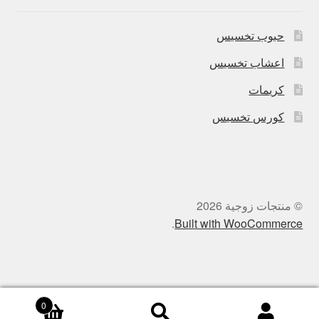
حبوب تخسيس
اعشاب تخسيس
كريمات
كورس تخسيس
© منتجات زوجية 2026
.
Built with WooCommerce
0