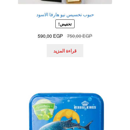
حبوب تخسيس نيو هارفا الاسود
تخفيض!
السعر
السعر
590,00
EGP
750,00
EGP
الأصلي
الحالي
هو:
هو:
قراءة المزيد
590,00 EGP.
750,00 EGP.