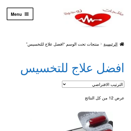
Skip
Skip
Menu
to
to
navigation
content
الرئيسية
الرئيسية
منتجات تحت الوسم “افضل علاج للتخسيس”
Let’s Keep In Touch
افضل علاج للتخسيس
أدوية تكبير و تضخيم العضو
اتصل بنا
اتمام الطلب
عرض ⁦12⁩ من كل النتائج
ادوية تخسيس
اكسسوارات مثيره