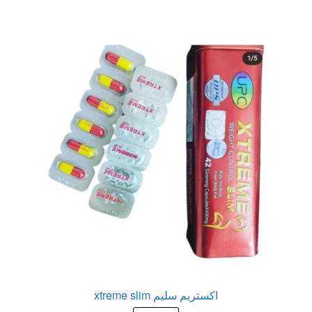
عروض
علاج سرعة القذف
كاندم سيليكون
لانجيري مثير
منتجات الانتصاب
منتجات خاصة بالزوج
منتجات خاصة بالزوجة
منتجات لاثارة الزوجه
اكستريم سليم xtreme slim
منتجات للانتصاب و تاخير القذف