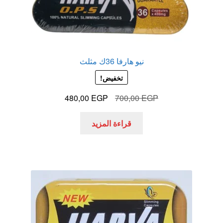
نيو هارفا 36ك مثلث
تخفيض!
السعر
السعر
480,00
EGP
700,00
EGP
الأصلي
الحالي
هو:
هو:
قراءة المزيد
480,00 EGP.
700,00 EGP.