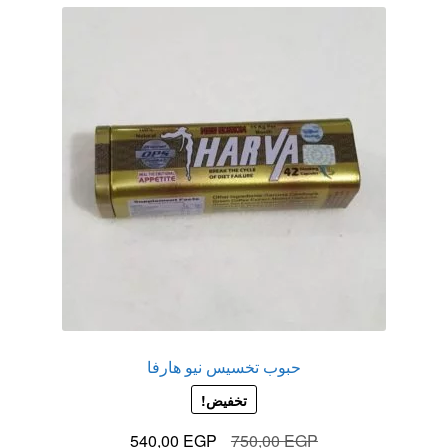
حبوب تخسيس نيو هارفا
تخفيض!
السعر
السعر
540,00
EGP
750,00
EGP