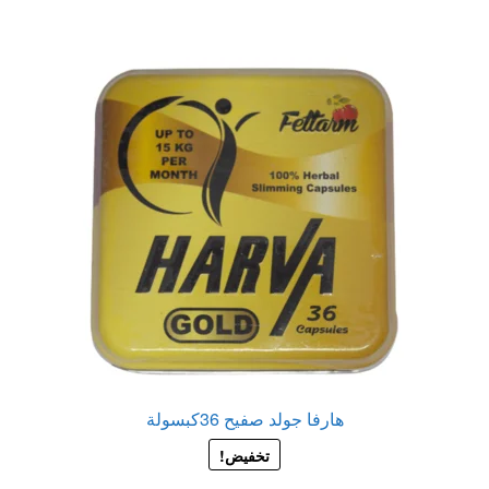
هارفا جولد صفيح 36كبسولة
تخفيض!