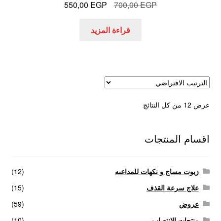
السعر
السعر
550,00
EGP
700,00
EGP
الأصلي
الحالي
هو:
هو:
قراءة المزيد
550,00 EGP.
700,00 EGP.
عرض ⁦12⁩ من كل النتائج
اقسام المنتجات
زيوت مساج و نكهات للمداعبه
(12)
علاج سرعة القذف
(15)
عروض
(59)
منتجات الانتصاب
(10)