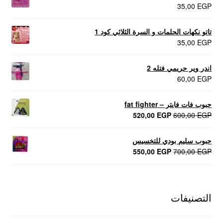
35,00
EGP
تاتو نكهات الحلمات و السرة الثلاثي كود 1
35,00
EGP
اندر وير حريمي فتله 2
60,00
EGP
حبوب فات فايتر – fat fighter
السعر
السعر
520,00
EGP
600,00
EGP
الأصلي
الحالي
هو:
هو:
حبوب سليم بودي للتخسيس
520,00 EGP.
600,00 EGP.
السعر
السعر
550,00
EGP
700,00
EGP
الأصلي
الحالي
هو:
هو:
550,00 EGP.
700,00 EGP.
التصنيفات