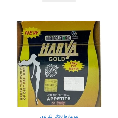
550,00 EGP.
700,00 EGP.
نيو هارفا 36ك الكرتون