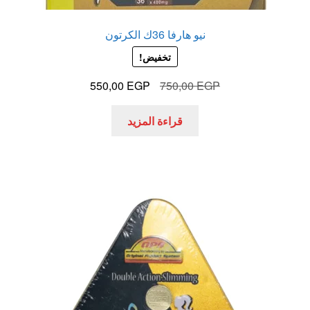
نيو هارفا 36ك الكرتون
تخفيض!
السعر
السعر
550,00
EGP
750,00
EGP
الأصلي
الحالي
هو:
هو:
قراءة المزيد
550,00 EGP.
750,00 EGP.