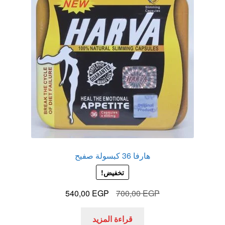
هارفا 36 كبسولة صفيح
تخفيض!
السعر
السعر
540,00
EGP
700,00
EGP
الأصلي
الحالي
هو:
هو:
قراءة المزيد