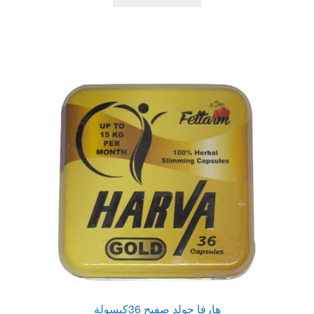
540,00 EGP.
700,00 EGP.
هارفا جولد صفيح 36كبسولة