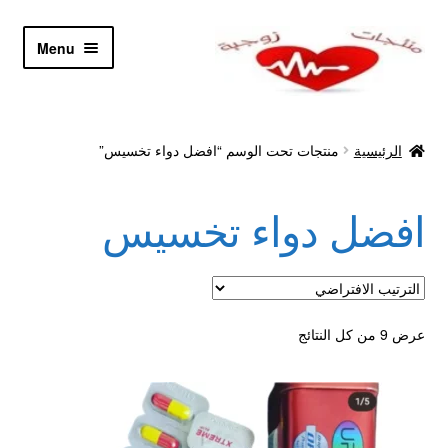
Skip
Skip
Menu
to
to
navigation
content
الرئيسية
الرئيسية
منتجات تحت الوسم “افضل دواء تخسيس”
Let’s Keep In Touch
افضل دواء تخسيس
أدوية تكبير و تضخيم العضو
اتصل بنا
اتمام الطلب
عرض ⁦9⁩ من كل النتائج
ادوية تخسيس
اكسسوارات مثيره