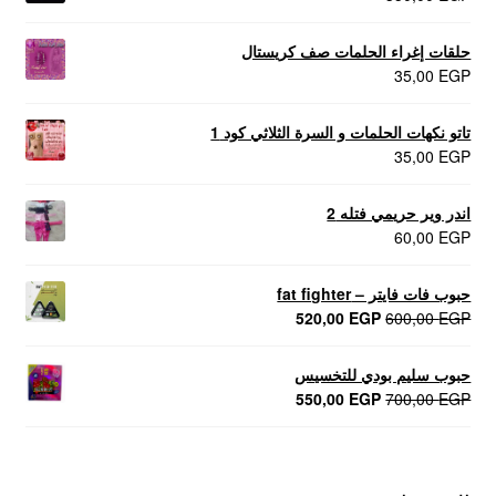
حلقات إغراء الحلمات صف كريستال
35,00
EGP
تاتو نكهات الحلمات و السرة الثلاثي كود 1
35,00
EGP
اندر وير حريمي فتله 2
60,00
EGP
حبوب فات فايتر – fat fighter
السعر
السعر
520,00
EGP
600,00
EGP
الأصلي
الحالي
هو:
هو:
حبوب سليم بودي للتخسيس
520,00 EGP.
600,00 EGP.
السعر
السعر
550,00
EGP
700,00
EGP
الأصلي
الحالي
هو:
هو:
550,00 EGP.
700,00 EGP.