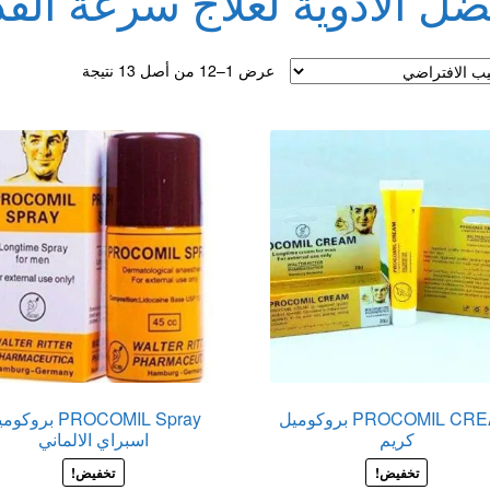
ضل الادوية لعلاج سرعة ال
لقذف
عرض 1–12 من أصل 13 نتيجة
PROCOMIL CREAM بروكوميل
PROCOMIL Spray بروك
كريم
اسبراي الالماني
تخفيض!
تخفيض!