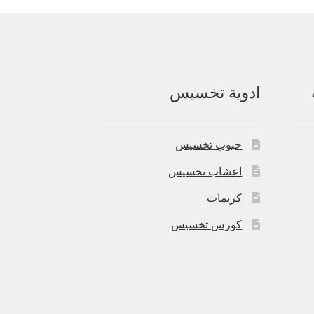
ادوية تخسيس
حبوب تخسيس
اعشاب تخسيس
كريمات
كورس تخسيس