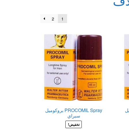
قذف
2
1
وميل
PROCOMIL Spray بروكوميل
سبراي
تخفيض!