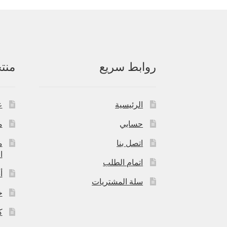
روابط سريع
منت
الرئيسية
ع
حسابي
م
اتصل بنا
م
ا
اتمام الطلب
أ
سلة المشتريات
خ
ك