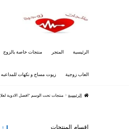
Skip
Skip
to
to
navigation
content
الرئيسية
المتجر
منتجات خاصة بالزوج
العاب زوجية
زيوت مساج و نكهات للمداعبه
الرئيسية
Let’s Keep In Touch
أدوية تكبير و تضخ
الرئيسية
منتجات تحت الوسم “افضل الادوية لعل
العاب زوجية
المتجر
تاتوهات مثيره
حسابي
خواتم هز
علاج سرعة القذف
كاندم سيليكون
لانجيري مثير
من
اقسام المنتجات