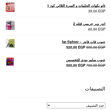
تاتو نكهات الحلمات و السرة الثلاثي كود 1
35,00
EGP
اندر وير حريمي فتله 2
60,00
EGP
حبوب فات فايتر – fat fighter
السعر
السعر
520,00
EGP
600,00
EGP
الأصلي
الحالي
هو:
هو:
حبوب سليم بودي للتخسيس
520,00 EGP.
600,00 EGP.
السعر
السعر
550,00
EGP
700,00
EGP
الأصلي
الحالي
هو:
هو:
550,00 EGP.
700,00 EGP.
التصنيفات