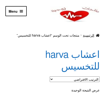
Skip
Skip
Menu
to
to
navigation
content
الرئيسية
الرئيسية
منتجات تحت الوسم “اعشاب harva للتخسيس”
Let’s Keep In Touch
اعشاب harva
أدوية تكبير و تضخيم العضو
للتخسيس
اتصل بنا
اتمام الطلب
عرض النتيجة الوحيدة
ادوية تخسيس
اكسسوارات مثيره