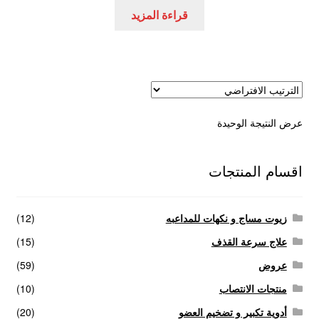
هو:
هو:
قراءة المزيد
عروض
125,00 EGP.
200,00 EGP.
علاج سرعة القذف
كاندم سيليكون
عرض النتيجة الوحيدة
لانجيري مثير
منتجات الانتصاب
اقسام المنتجات
منتجات خاصة بالزوج
زيوت مساج و نكهات للمداعبه
(12)
منتجات خاصة بالزوجة
علاج سرعة القذف
(15)
عروض
(59)
منتجات لاثارة الزوجه
منتجات الانتصاب
(10)
أدوية تكبير و تضخيم العضو
(20)
منتجات للانتصاب و تاخير القذف