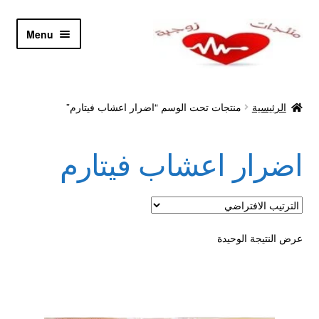
Skip
Skip
Menu
to
to
navigation
content
الرئيسية
الرئيسية
منتجات تحت الوسم “اضرار اعشاب فيتارم”
Let’s Keep In Touch
اضرار اعشاب فيتارم
أدوية تكبير و تضخيم العضو
اتصل بنا
اتمام الطلب
عرض النتيجة الوحيدة
ادوية تخسيس
اكسسوارات مثيره