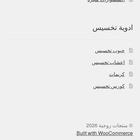
ادوية تخسيس
حبوب تخسيس
اعشاب تخسيس
كريمات
كورس تخسيس
© منتجات زوجية 2026
.
Built with WooCommerce