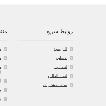
روابط سريع
منت
الرئيسية
ع
حسابي
م
اتصل بنا
م
ا
اتمام الطلب
أ
سلة المشتريات
خ
ك