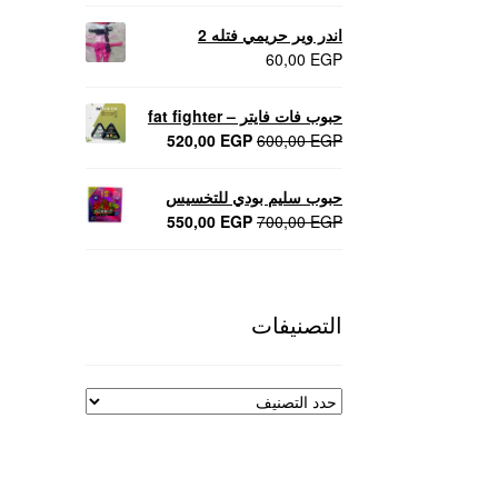
اندر وير حريمي فتله 2
60,00
EGP
حبوب فات فايتر – fat fighter
السعر
السعر
520,00
EGP
600,00
EGP
الأصلي
الحالي
هو:
هو:
حبوب سليم بودي للتخسيس
520,00 EGP.
600,00 EGP.
السعر
السعر
550,00
EGP
700,00
EGP
الأصلي
الحالي
هو:
هو:
550,00 EGP.
700,00 EGP.
التصنيفات