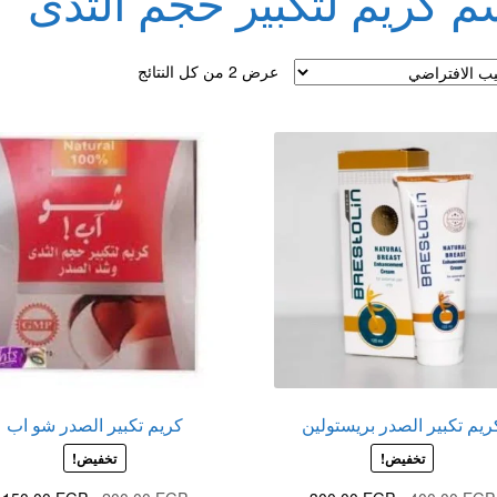
م كريم لتكبير حجم الثدى
لقذف
عرض ⁦2⁩ من كل النتائج
ريم تكبير الصدر بريستولين
كريم تكبير الصدر شو اب
تخفيض!
تخفيض!