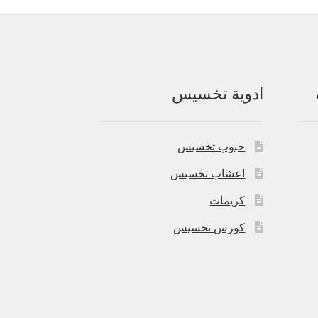
ادوية تخسيس
حبوب تخسيس
اعشاب تخسيس
كريمات
كورس تخسيس