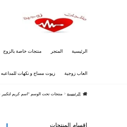
Skip
Skip
to
to
navigation
content
الرئيسية
المتجر
منتجات خاصة بالزوج
العاب زوجية
زيوت مساج و نكهات للمداعبه
الرئيسية
Let’s Keep In Touch
أدوية تكبير و تضخ
الرئيسية
منتجات تحت الوسم “اسم كريم لتكبير ح
العاب زوجية
المتجر
تاتوهات مثيره
حسابي
خواتم هز
علاج سرعة القذف
كاندم سيليكون
لانجيري مثير
من
اقسام المنتجات