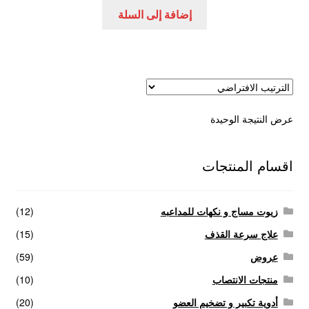
هو:
هو:
إضافة إلى السلة
عروض
200,00 EGP.
250,00 EGP.
علاج سرعة القذف
كاندم سيليكون
عرض النتيجة الوحيدة
لانجيري مثير
منتجات الانتصاب
اقسام المنتجات
منتجات خاصة بالزوج
زيوت مساج و نكهات للمداعبه
(12)
منتجات خاصة بالزوجة
علاج سرعة القذف
(15)
عروض
(59)
منتجات لاثارة الزوجه
منتجات الانتصاب
(10)
أدوية تكبير و تضخيم العضو
(20)
منتجات للانتصاب و تاخير القذف