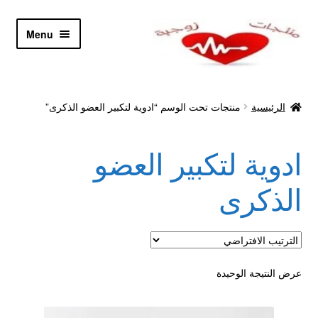
Skip
Skip
Menu
to
to
navigation
content
الرئيسية
الرئيسية
منتجات تحت الوسم “ادوية لتكبير العضو الذكرى”
Let’s Keep In Touch
ادوية لتكبير العضو
أدوية تكبير و تضخيم العضو
الذكرى
اتصل بنا
اتمام الطلب
عرض النتيجة الوحيدة
ادوية تخسيس
اكسسوارات مثيره