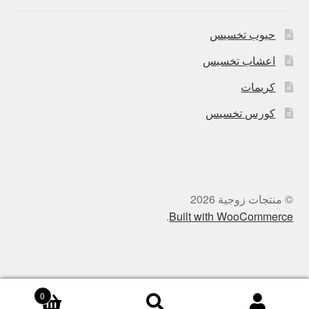
حبوب تخسيس
اعشاب تخسيس
كريمات
كورس تخسيس
© منتجات زوجية 2026
.
Built with WooCommerce
0