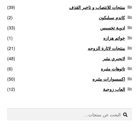
منتجات للانتصاب و تاخير القذف
(39)
كاندم سيليكون
(2)
ادوية تخسيس
(33)
خواتم هزازه
(1)
منتجات لاثارة الزوجه
(21)
لانجيري مثير
(48)
تاتوهات مثيره
(6)
اكسسوارات مثيره
(50)
العاب زوجية
(12)
بحث
البحث
عن: