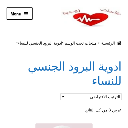
Skip
Skip
Menu
to
to
navigation
content
الرئيسية
الرئيسية
منتجات تحت الوسم “ادوية البرود الجنسي للنساء”
Let’s Keep In Touch
ادوية البرود الجنسي
أدوية تكبير و تضخيم العضو
للنساء
اتصل بنا
اتمام الطلب
عرض ⁦3⁩ من كل النتائج
ادوية تخسيس
اكسسوارات مثيره