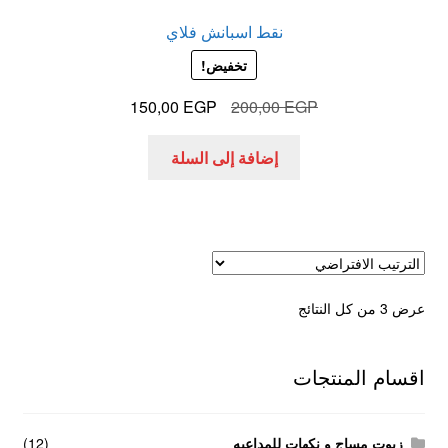
نقط اسبانش فلاي
تخفيض!
السعر
السعر
150,00
EGP
200,00
EGP
الأصلي
الحالي
هو:
هو:
إضافة إلى السلة
150,00 EGP.
200,00 EGP.
عرض ⁦3⁩ من كل النتائج
اقسام المنتجات
زيوت مساج و نكهات للمداعبه
(12)