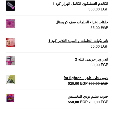
الكاندم السيليكون الكامل الهزاز كود 1
350,00
EGP
حلقات إغراء الحلمات صف كريستال
35,00
EGP
تاتو نكهات الحلمات و السرة الثلاثي كود 1
35,00
EGP
اندر وير حريمي فتله 2
60,00
EGP
حبوب فات فايتر – fat fighter
السعر
السعر
520,00
EGP
600,00
EGP
الأصلي
الحالي
هو:
هو:
حبوب سليم بودي للتخسيس
520,00 EGP.
600,00 EGP.
السعر
السعر
550,00
EGP
700,00
EGP
الأصلي
الحالي
هو:
هو: