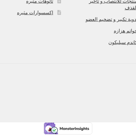
نتجات للانتصاب و تاخير
تاتوهات مثيره
لقذف
اكسسوارات مثيره
دوية تكبير و تضخيم العضو
واتم هزازه
اندم سيليكون