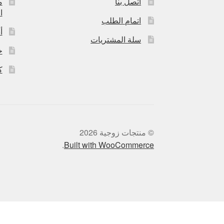
اتصل بنا
م
ا
اتمام الطلب
أ
سلة المشتريات
خ
ك
© منتجات زوجية 2026
.
Built with WooCommerce