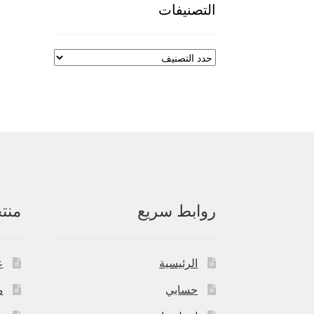
التصنيفات
روابط سريع
منت
الرئيسية
ع
حسابي
م