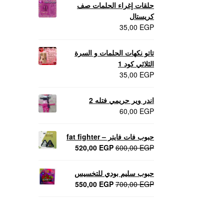
حلقات إغراء الحلمات صف
كريستال
35,00
EGP
تاتو نكهات الحلمات و السرة
الثلاثي كود 1
35,00
EGP
اندر وير حريمي فتله 2
60,00
EGP
حبوب فات فايتر – fat fighter
السعر
السعر
520,00
EGP
600,00
EGP
الأصلي
الحالي
هو:
هو:
حبوب سليم بودي للتخسيس
520,00 EGP.
600,00 EGP.
السعر
السعر
550,00
EGP
700,00
EGP
الأصلي
الحالي
هو:
هو:
550,00 EGP.
700,00 EGP.