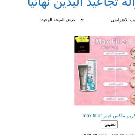
لة تجاعيد اليدين نهائيا
لقذف
عرض النتيجة الوحيدة
ريم ماكس فيلر-max filler
تخفيض!