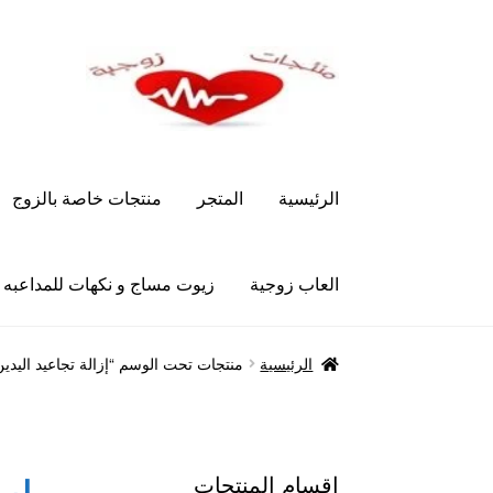
Skip
Skip
to
to
navigation
content
الرئيسية
المتجر
منتجات خاصة بالزوج
العاب زوجية
زيوت مساج و نكهات للمداعبه
الرئيسية
Let’s Keep In Touch
أدوية تكبير و تضخ
الرئيسية
منتجات تحت الوسم “إزالة تجاعيد اليدين ن
العاب زوجية
المتجر
تاتوهات مثيره
حسابي
خواتم هز
علاج سرعة القذف
كاندم سيليكون
لانجيري مثير
من
اقسام المنتجات